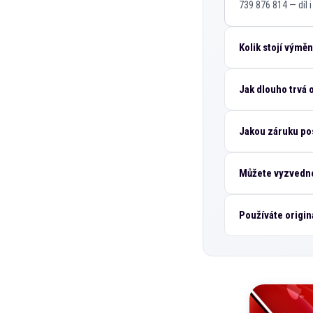
739 876 814 — díl 
Kolik stojí vým
Jak dlouho trvá
Jakou záruku po
Můžete vyzvedno
Používáte origin