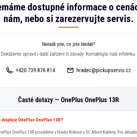
emáme dostupné informace o cenác
nám, nebo si zarezervujte servis.
Nenašli jste, co jste hledali?
Dokážeme opravit i další zařízení či závady. Kontaktujte naši infolinku.
+420 739 876 814
hradec@pickupservis.cz
Časté dotazy —
OnePlus OnePlus 13R
va displeje OnePlus OnePlus 13R?
ePlus OnePlus 13R provádíme v Hradci Králové v OC Albert Kukleny. Pro aktuáln