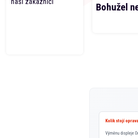
naši zákazníci
Bohužel n
Kolik stojí opra
Výměnu displeje On