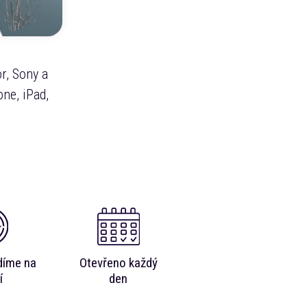
r, Sony a
ne, iPad,
díme na
Otevřeno každý
í
den