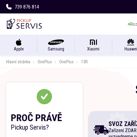
739 876 814
Roz
Apple
Samsung
Xiaomi
Huawe
Hlavní stránka
OnePlus
OnePlus
13R
PROČ PRÁVĚ
SVOZ ZAŘÍ
Pickup Servis?
Zařízení ZDA
vyzvedneme p