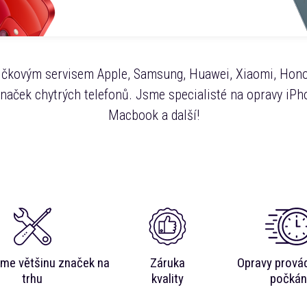
čkovým servisem Apple, Samsung, Huawei, Xiaomi, Hono
značek chytrých telefonů. Jsme specialisté na opravy iPho
Macbook a další!
me většinu značek na
Záruka
Opravy prová
trhu
kvality
počkán