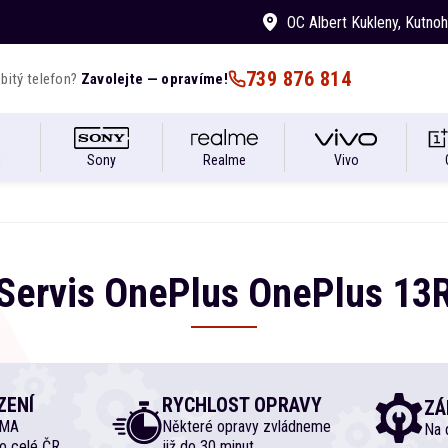
OC Albert Kukleny
, Kutno
739 876 814
bitý telefon?
Zavolejte — opravíme!
i
Sony
Realme
Vivo
Servis
OnePlus
OnePlus
13
ZENÍ
RYCHLOST OPRAVY
ZÁ
RMA
Některé opravy zvládneme
Na d
o celé ČR
již do 30 minut.