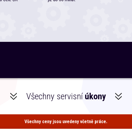
Všechny servisní
úkony
Všechny ceny jsou uvedeny včetně práce.