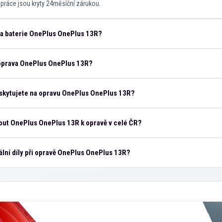
i práce jsou kryty 24měsíční zárukou.
ěna baterie OnePlus OnePlus 13R?
 oprava OnePlus OnePlus 13R?
skytujete na opravu OnePlus OnePlus 13R?
ut OnePlus OnePlus 13R k opravě v celé ČR?
ální díly při opravě OnePlus OnePlus 13R?