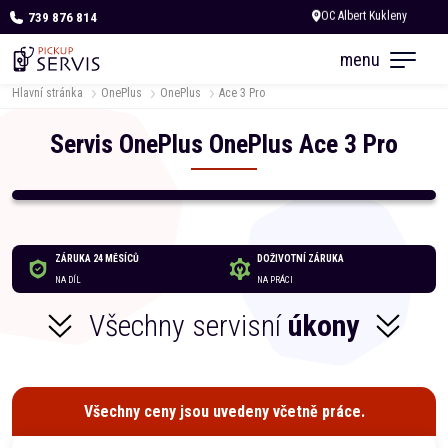
739 876 814
Dnes otevřeno do 18:00
menu
Hlavní stránka
OnePlus
OnePlus
Ace 3 Pro
Servis
OnePlus
OnePlus
Ace 3 Pro
ZÁRUKA 24 MĚSÍCŮ
DOŽIVOTNÍ ZÁRUKA
NA DÍL
NA PRÁCI
Všechny servisní
úkony
Všechny ceny jsou uvedeny včetně práce.