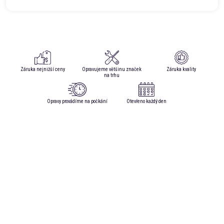
Záruka nejnižší ceny
Opravujeme většinu značek
Záruka kvality
na trhu
Opravy provádíme na počkání
Otevřeno každý den