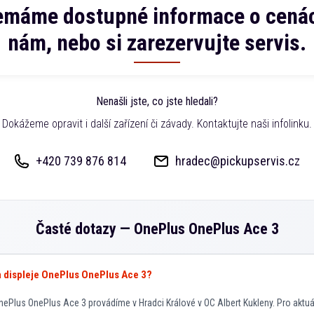
emáme dostupné informace o cenác
nám, nebo si zarezervujte servis.
Nenašli jste, co jste hledali?
Dokážeme opravit i další zařízení či závady. Kontaktujte naši infolinku.
+420 739 876 814
hradec@pickupservis.cz
Časté dotazy —
OnePlus OnePlus Ace 3
va displeje OnePlus OnePlus Ace 3?
ePlus OnePlus Ace 3 provádíme v Hradci Králové v OC Albert Kukleny. Pro aktuá