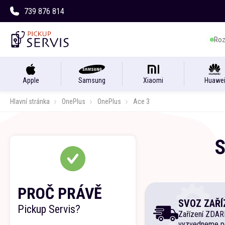
739 876 814
Roz
Apple
Samsung
Xiaomi
Huawe
Hlavní stránka
OnePlus
OnePlus
Ace 3
S
PROČ PRÁVĚ
SVOZ ZAŘÍ
Pickup Servis?
Zařízení ZDA
vyzvedneme p