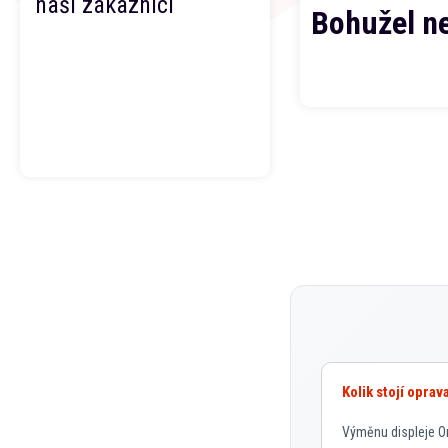
naši zákazníci
Bohužel n
Kolik stojí opra
Výměnu displeje On