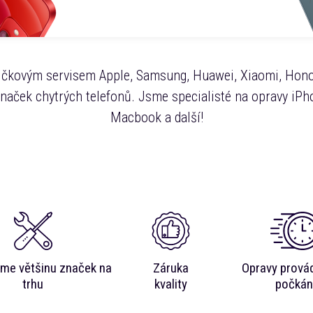
čkovým servisem Apple, Samsung, Huawei, Xiaomi, Hono
značek chytrých telefonů. Jsme specialisté na opravy iPho
Macbook a další!
me většinu značek na
Záruka
Opravy prová
trhu
kvality
počkán