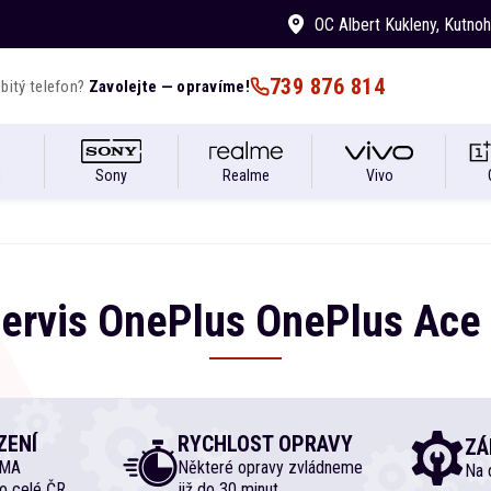
OC Albert Kukleny
, Kutno
739 876 814
bitý telefon?
Zavolejte — opravíme!
i
Sony
Realme
Vivo
ervis
OnePlus
OnePlus
Ace
ZENÍ
RYCHLOST OPRAVY
ZÁ
RMA
Některé opravy zvládneme
Na d
o celé ČR
již do 30 minut.