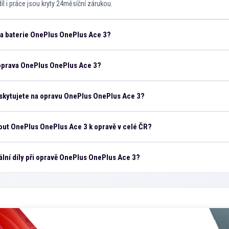
íl i práce jsou kryty 24měsíční zárukou.
na baterie OnePlus OnePlus Ace 3?
 oprava OnePlus OnePlus Ace 3?
skytujete na opravu OnePlus OnePlus Ace 3?
ut OnePlus OnePlus Ace 3 k opravě v celé ČR?
ální díly při opravě OnePlus OnePlus Ace 3?