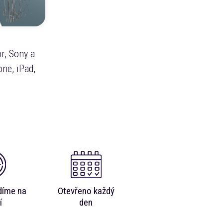
r, Sony a
ne, iPad,
díme na
Otevřeno každý
í
den