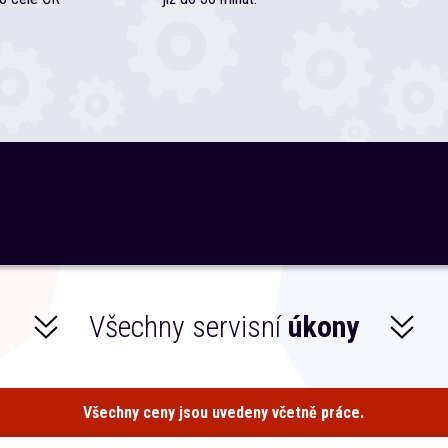
Všechny servisní
úkony
Všechny ceny jsou uvedeny včetně práce.