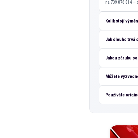
na 739 876 814 — d
Kolik stojí výmě
Jak dlouho trvá
Jakou záruku po
Můžete vyzvedno
Používáte origin