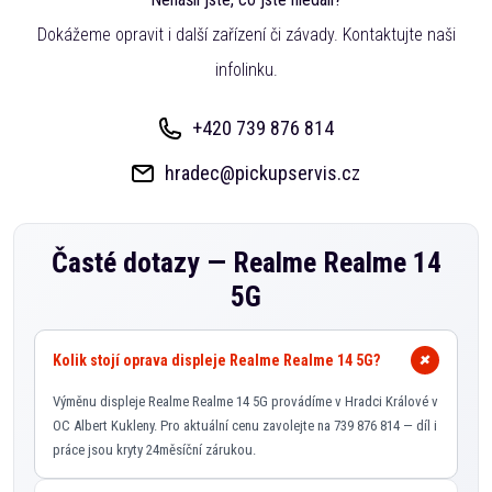
Dokážeme opravit i další zařízení či závady. Kontaktujte naši
infolinku.
+420 739 876 814
hradec@pickupservis.cz
Časté dotazy —
Realme Realme 14
5G
Kolik stojí oprava displeje Realme Realme 14 5G?
Výměnu displeje Realme Realme 14 5G provádíme v Hradci Králové v
OC Albert Kukleny. Pro aktuální cenu zavolejte na 739 876 814 — díl i
práce jsou kryty 24měsíční zárukou.