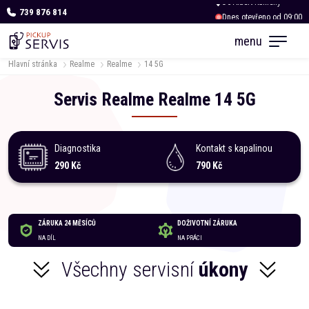
739 876 814
Dnes otevřeno od 09:00
menu
Hlavní stránka
Realme
Realme
14 5G
Servis
Realme
Realme
14 5G
Diagnostika
Kontakt s kapalinou
290 Kč
790 Kč
ZÁRUKA 24 MĚSÍCŮ
DOŽIVOTNÍ ZÁRUKA
NA DÍL
NA PRÁCI
Všechny servisní
úkony