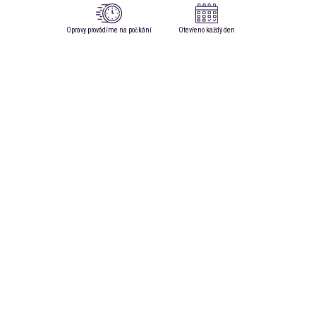
Opravy provádíme na počkání
Otevřeno každý den