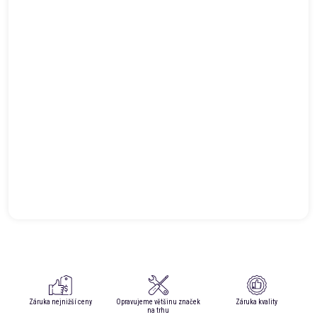
Záruka nejnižší ceny
Opravujeme většinu značek
Záruka kvality
na trhu