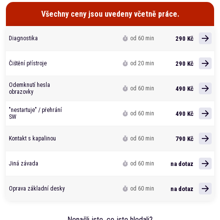
Všechny ceny jsou uvedeny včetně práce.
290 Kč
Diagnostika
od 60 min
290 Kč
Čištění přístroje
od 20 min
Odemknutí hesla
490 Kč
od 60 min
obrazovky
"nestartuje" / přehrání
490 Kč
od 60 min
SW
790 Kč
Kontakt s kapalinou
od 60 min
na dotaz
Jiná závada
od 60 min
na dotaz
Oprava základní desky
od 60 min
Nenašli jste, co jste hledali?