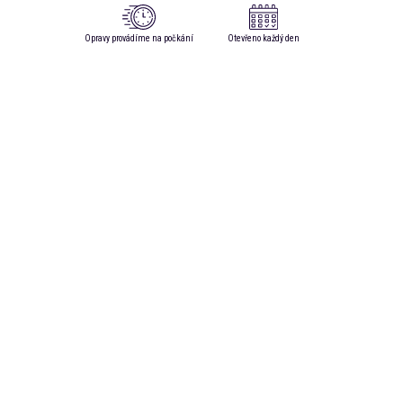
Opravy provádíme na počkání
Otevřeno každý den