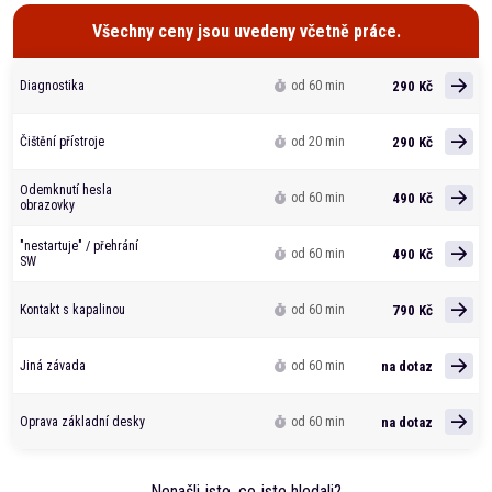
Všechny ceny jsou uvedeny včetně práce.
290 Kč
Diagnostika
od 60 min
290 Kč
Čištění přístroje
od 20 min
Odemknutí hesla
490 Kč
od 60 min
obrazovky
"nestartuje" / přehrání
490 Kč
od 60 min
SW
790 Kč
Kontakt s kapalinou
od 60 min
na dotaz
Jiná závada
od 60 min
na dotaz
Oprava základní desky
od 60 min
Nenašli jste, co jste hledali?