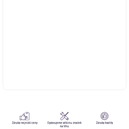
Záruka nejnižší ceny
Opravujeme většinu značek
Záruka kvality
na trhu