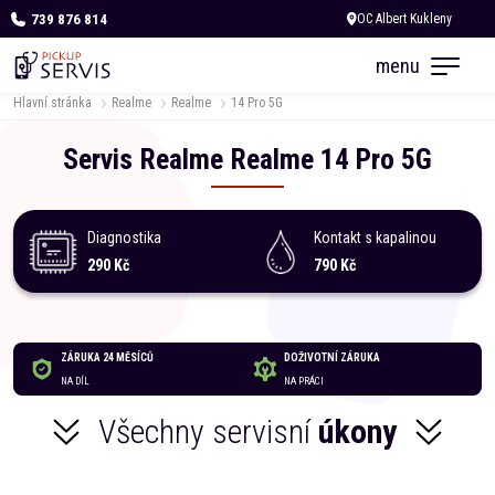
739 876 814
Zítra otevřeno od 10:00
menu
Hlavní stránka
Realme
Realme
14 Pro 5G
Servis
Realme
Realme
14 Pro 5G
Diagnostika
Kontakt s kapalinou
290 Kč
790 Kč
ZÁRUKA 24 MĚSÍCŮ
DOŽIVOTNÍ ZÁRUKA
NA DÍL
NA PRÁCI
Všechny servisní
úkony