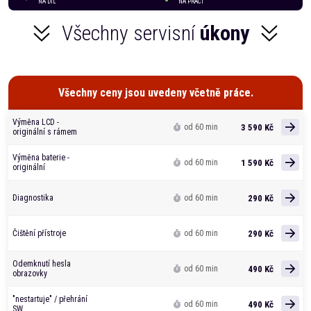
NA DÍL
NA PRÁCI
Všechny servisní
úkony
Všechny ceny jsou uvedeny včetně práce.
Výměna LCD -
3 590 Kč
od 60 min
originální s rámem
Výměna baterie -
1 590 Kč
od 60 min
originální
290 Kč
Diagnostika
od 60 min
290 Kč
Čištění přístroje
od 60 min
Odemknutí hesla
490 Kč
od 60 min
obrazovky
"nestartuje" / přehrání
490 Kč
od 60 min
SW