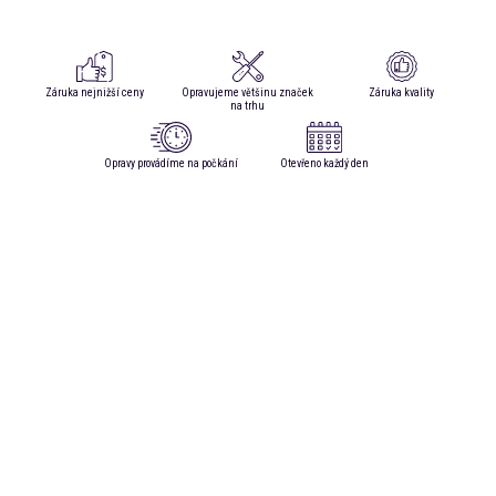
Záruka nejnižší ceny
Opravujeme většinu značek
Záruka kvality
na trhu
Opravy provádíme na počkání
Otevřeno každý den