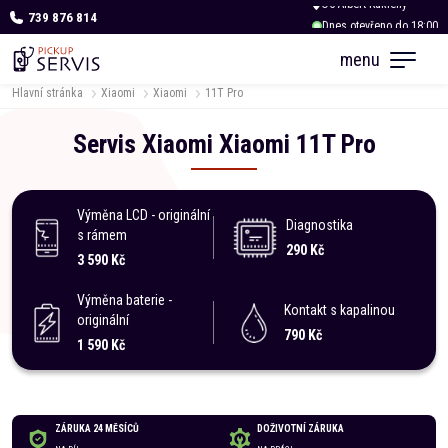
739 876 814
Dnes otevřeno do 18:00
menu
Hlavní stránka
Xiaomi
Xiaomi
11T Pro
Servis
Xiaomi
Xiaomi
11T Pro
Výměna LCD - originální
Diagnostika
s rámem
290 Kč
3 590 Kč
Výměna baterie -
Kontakt s kapalinou
originální
790 Kč
1 590 Kč
ZÁRUKA 24 MĚSÍCŮ
DOŽIVOTNÍ ZÁRUKA