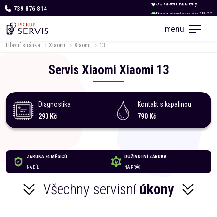
739 876 814
Dnes otevřeno do 18:00
menu
Hlavní stránka
Xiaomi
Xiaomi
13
Servis
Xiaomi
Xiaomi
13
Diagnostika
Kontakt s kapalinou
290 Kč
790 Kč
ZÁRUKA 24 MĚSÍCŮ
DOŽIVOTNÍ ZÁRUKA
NA DÍL
NA PRÁCI
Všechny servisní
úkony