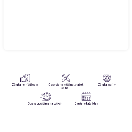
Záruka nejnižší ceny
Opravujeme většinu značek
Záruka kvality
na trhu
Opravy provádíme na počkání
Otevřeno každý den