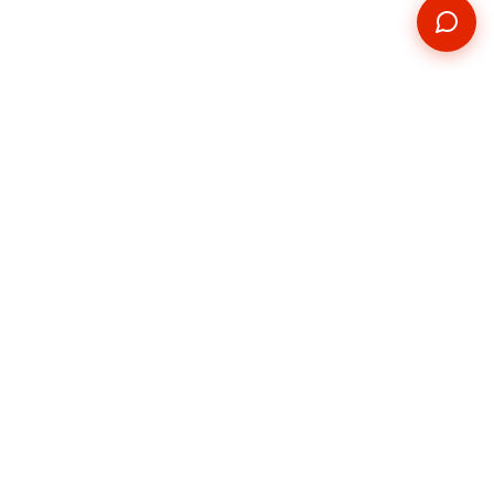
Kontakt
Telefon
+420 739 876 814
E-mail
hradec@pickupservis.cz
Adresa
Kutnohorská 226,
Hradec Králové 500 04