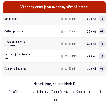
Všechny ceny jsou uvedeny včetně práce.
290 Kč
Diagnostika
od 60 min
290 Kč
Čištění přístroje
od 60 min
Odemknutí hesla
490 Kč
od 60 min
obrazovky
"nestartuje" / přehrání
490 Kč
od 60 min
SW
790 Kč
Kontakt s kapalinou
od 60 min
Nenašli jste, co jste hledali?
Dokážeme opravit i další zařízení či závady. Kontaktujte naši
infolinku.