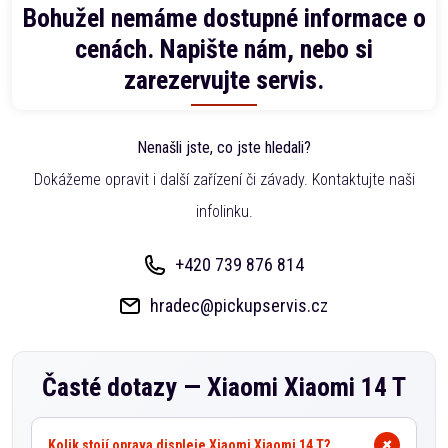
Bohužel nemáme dostupné informace o
cenách. Napište nám, nebo si
zarezervujte servis.
Nenašli jste, co jste hledali?
Dokážeme opravit i další zařízení či závady. Kontaktujte naši
infolinku.
+420 739 876 814
hradec@pickupservis.cz
Časté dotazy —
Xiaomi Xiaomi 14 T
Kolik stojí oprava displeje Xiaomi Xiaomi 14 T?