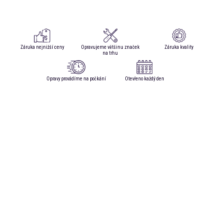
Záruka nejnižší ceny
Opravujeme většinu značek
Záruka kvality
na trhu
Opravy provádíme na počkání
Otevřeno každý den