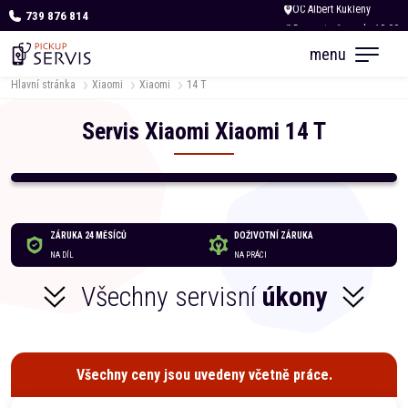
739 876 814
Dnes otevřeno do 18:00
menu
Hlavní stránka
Xiaomi
Xiaomi
14 T
Servis
Xiaomi
Xiaomi
14 T
ZÁRUKA 24 MĚSÍCŮ
DOŽIVOTNÍ ZÁRUKA
NA DÍL
NA PRÁCI
Všechny servisní
úkony
Všechny ceny jsou uvedeny včetně práce.