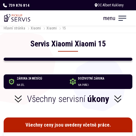
739 876 814
Dnes otevřeno do 18:00
menu
Hlavní stránka
Xiaomi
Xiaomi
15
Servis
Xiaomi
Xiaomi
15
ZÁRUKA 24 MĚSÍCŮ
DOŽIVOTNÍ ZÁRUKA
NA DÍL
NA PRÁCI
Všechny servisní
úkony
Všechny ceny jsou uvedeny včetně práce.