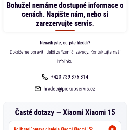
Bohužel nemáme dostupné informace o
cenách. Napište nám, nebo si
zarezervujte servis.
Nenašli jste, co jste hledali?
Dokážeme opravit i další zařízení či závady. Kontaktujte naši
infolinku.
+420 739 876 814
hradec@pickupservis.cz
Časté dotazy —
Xiaomi Xiaomi 15
Kolik stojí oprava displeje Xiaomi Xiaomi 15?