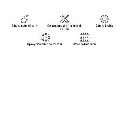
Záruka nejnižší ceny
Opravujeme většinu značek
Záruka kvality
na trhu
Opravy provádíme na počkání
Otevřeno každý den