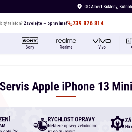
OC Albert Kukleny
, Kutno
739 876 814
bitý telefon?
Zavolejte — opravíme!
i
Sony
Realme
Vivo
Servis
Apple
iPhone
13 Min
ZENÍ
RYCHLOST OPRAVY
ZÁ
RMA
Některé opravy zvládneme
Na d
o celé ČR
již do 30 minut.