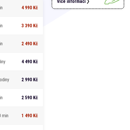
Více informací
in
4 990 Kč
in
3 390 Kč
in
2 490 Kč
iny
4 490 Kč
odiny
2 990 Kč
in
2 590 Kč
0 min
1 490 Kč