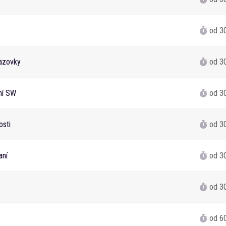
od 3
azovky
od 3
ání SW
od 3
osti
od 3
aní
od 3
od 3
od 6