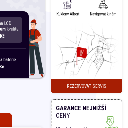
Kukleny Albert
Navigovat k nám
na LCD
ium
kvalita
 Kč
 baterie
Kč
REZERVOVAT SERVIS
GARANCE NEJNIŽŠÍ
CENY