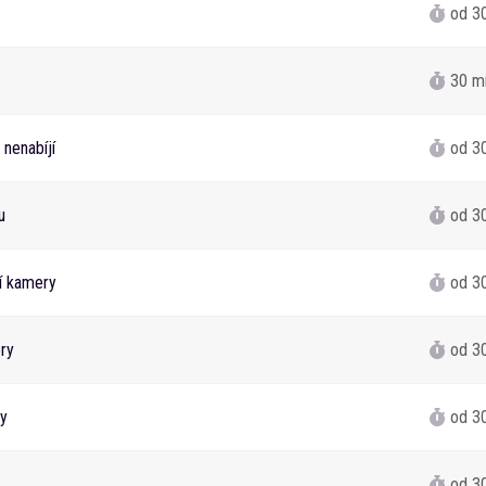
od 3
30 m
 nenabíjí
od 3
u
od 3
í kamery
od 3
ry
od 3
y
od 3
od 3