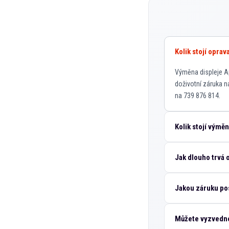
Kolik stojí opra
Výměna displeje App
doživotní záruka n
na 739 876 814.
Kolik stojí výmě
Jak dlouho trvá 
Jakou záruku po
Můžete vyzvedno