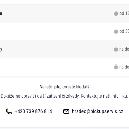
tu
od 1
od 3
ky
na d
na d
Nenašli jste, co jste hledali?
Dokážeme opravit i další zařízení či závady. Kontaktujte naši infolinku.
+420 739 876 814
hradec@pickupservis.cz