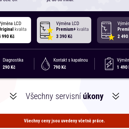
Výměna LCD
Výměna LCD
Výmě
Original
kvalita
Premium+
kvalita
Prem
4 990 Kč
3 390 Kč
2 490
Diagnostika
Kontakt s kapalinou
Výměna
290 Kč
790 Kč
1 490 
Všechny servisní
úkony
Všechny ceny jsou uvedeny včetně práce.