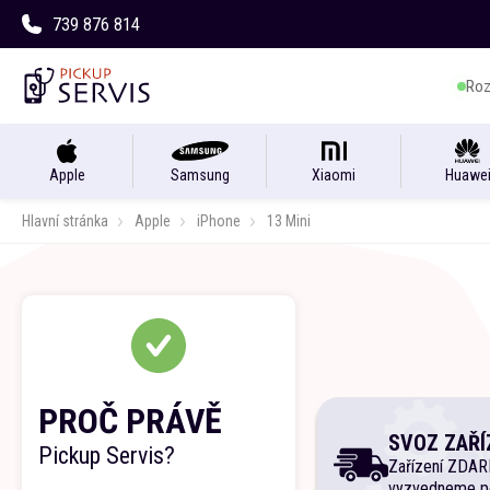
739 876 814
Roz
Apple
Samsung
Xiaomi
Huawe
Hlavní stránka
Apple
iPhone
13 Mini
PROČ PRÁVĚ
SVOZ ZAŘÍ
Pickup Servis?
Zařízení ZDA
vyzvedneme p