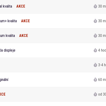
l kvalita
AKCE
30 m
um+ kvalita
AKCE
30 m
um kvalita
AKCE
30 m
a displeje
4 hod
3-4 h
inální
60 m
KCE
od 3