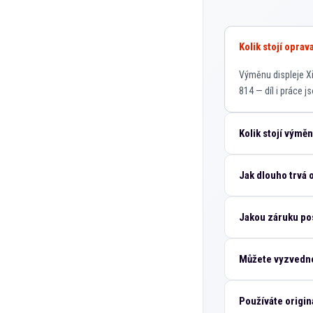
Kolik stojí oprav
Výměnu displeje Xi
814 — díl i práce j
Kolik stojí výmě
Jak dlouho trvá 
Jakou záruku po
Můžete vyzvedno
Používáte originá