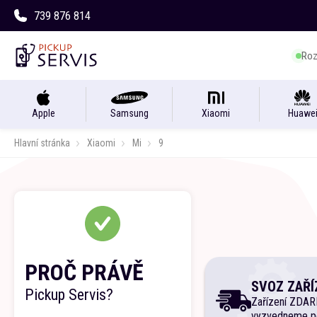
739 876 814
Roz
Apple
Samsung
Xiaomi
Huawe
Hlavní stránka
Xiaomi
Mi
9
PROČ PRÁVĚ
SVOZ ZAŘÍ
Pickup Servis?
Zařízení ZDA
vyzvedneme p