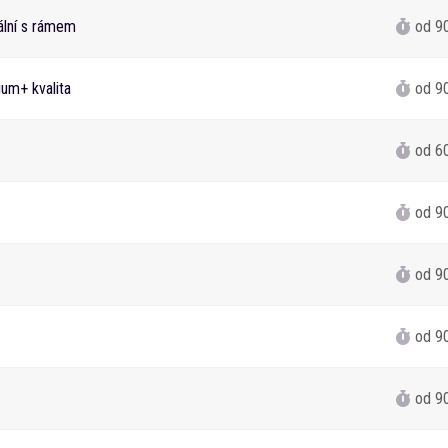
ální s rámem
od 9
um+ kvalita
od 9
od 6
od 9
od 9
od 9
od 9