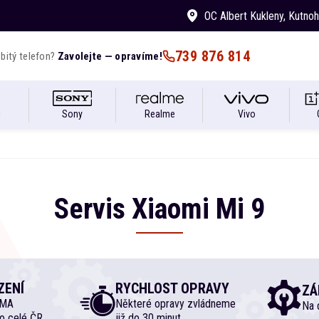
OC Albert Kukleny
, Kutno
739 876 814
bitý telefon?
Zavolejte — opravíme!
i
Sony
Realme
Vivo
Servis
Xiaomi
Mi
9
ZENÍ
RYCHLOST OPRAVY
ZÁ
RMA
Některé opravy zvládneme
Na d
o celé ČR
již do 30 minut.