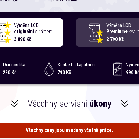
Výměna LCD
Výměna LCD
originální
s rámem
Premium+
kvali
3 890 Kč
2 790 Kč
Diagnostika
Kontakt s kapalinou
Výměna
290 Kč
790 Kč
990 K
Všechny servisní
úkony
Všechny ceny jsou uvedeny včetně práce.