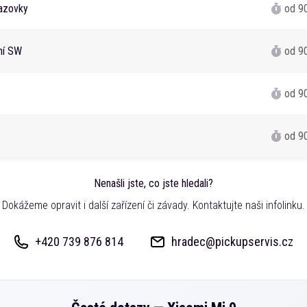
azovky
od 9
ání SW
od 9
od 9
od 9
Nenašli jste, co jste hledali?
Dokážeme opravit i další zařízení či závady. Kontaktujte naši infolinku.
+420 739 876 814
hradec@pickupservis.cz