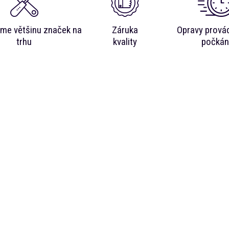
me většinu značek na
Záruka
Opravy prová
trhu
kvality
počkán