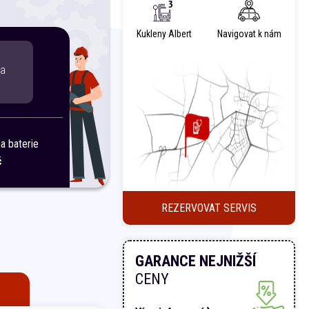
Kukleny Albert
Navigovat k nám
ta
 baterie
č
REZERVOVAT SERVIS
GARANCE NEJNIŽŠÍ
CENY