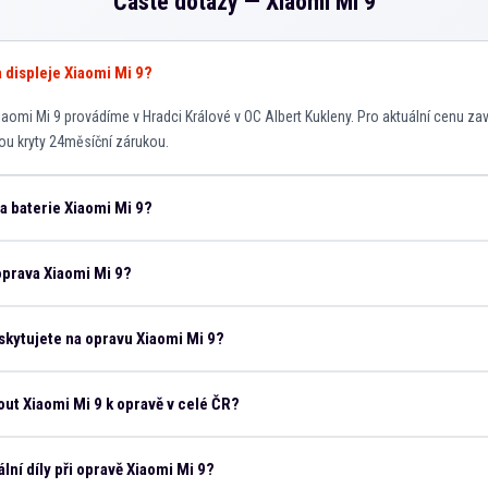
Časté dotazy —
Xiaomi Mi 9
a displeje Xiaomi Mi 9?
aomi Mi 9 provádíme v Hradci Králové v OC Albert Kukleny. Pro aktuální cenu za
sou kryty 24měsíční zárukou.
na baterie Xiaomi Mi 9?
oprava Xiaomi Mi 9?
skytujete na opravu Xiaomi Mi 9?
ut Xiaomi Mi 9 k opravě v celé ČR?
lní díly při opravě Xiaomi Mi 9?