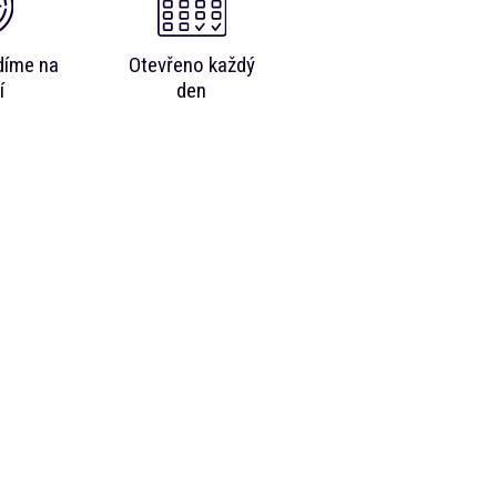
díme na
Otevřeno každý
í
den