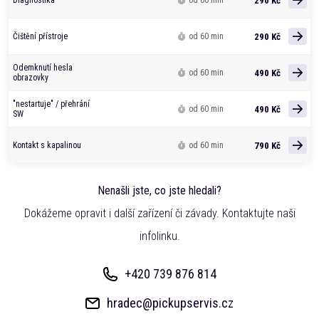
290 Kč
Diagnostika
od 60 min
290 Kč
Čištění přístroje
od 60 min
Odemknutí hesla
490 Kč
od 60 min
obrazovky
"nestartuje" / přehrání
490 Kč
od 60 min
SW
790 Kč
Kontakt s kapalinou
od 60 min
Nenašli jste, co jste hledali?
Dokážeme opravit i další zařízení či závady. Kontaktujte naši
infolinku.
+420 739 876 814
hradec@pickupservis.cz