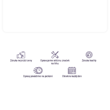
Záruka nejnižší ceny
Opravujeme většinu značek
Záruka kvality
na trhu
Opravy provádíme na počkání
Otevřeno každý den