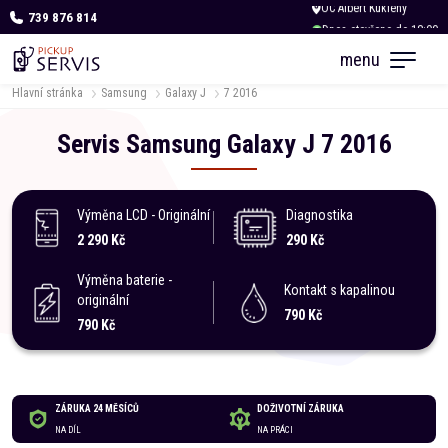
739 876 814
Dnes otevřeno do 18:00
menu
Hlavní stránka
Samsung
Galaxy J
7 2016
Servis
Samsung
Galaxy J
7 2016
Výměna LCD - Originální
Diagnostika
2 290 Kč
290 Kč
Výměna baterie -
Kontakt s kapalinou
originální
790 Kč
790 Kč
ZÁRUKA 24 MĚSÍCŮ
DOŽIVOTNÍ ZÁRUKA
NA DÍL
NA PRÁCI