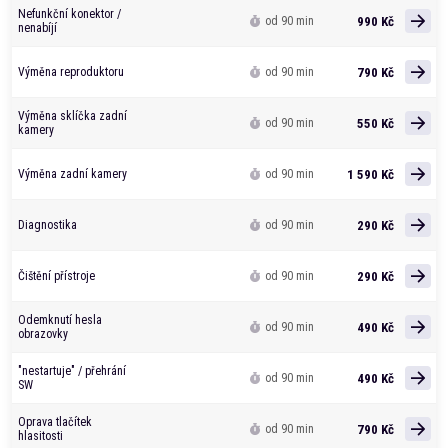
Nefunkční konektor /
990 Kč
od 90 min
nenabíjí
790 Kč
Výměna reproduktoru
od 90 min
Výměna sklíčka zadní
550 Kč
od 90 min
kamery
1 590 Kč
Výměna zadní kamery
od 90 min
290 Kč
Diagnostika
od 90 min
290 Kč
Čištění přístroje
od 90 min
Odemknutí hesla
490 Kč
od 90 min
obrazovky
"nestartuje" / přehrání
490 Kč
od 90 min
SW
Oprava tlačítek
790 Kč
od 90 min
hlasitosti