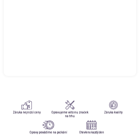
Záruka nejnižší ceny
Opravujeme většinu značek
Záruka kvality
na trhu
Opravy provádíme na počkání
Otevřeno každý den