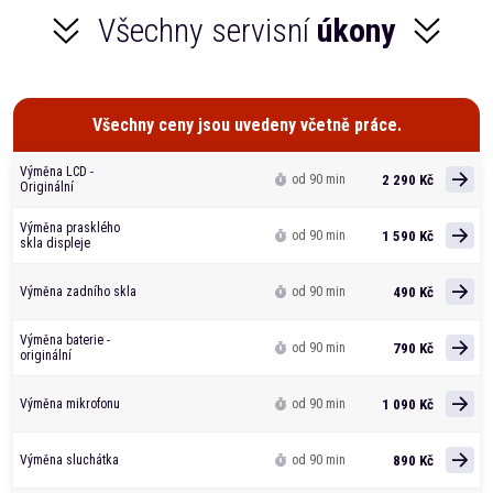
Všechny servisní
úkony
Všechny ceny jsou uvedeny včetně práce.
Výměna LCD -
2 290 Kč
od 90 min
Originální
Výměna prasklého
1 590 Kč
od 90 min
skla displeje
490 Kč
Výměna zadního skla
od 90 min
Výměna baterie -
790 Kč
od 90 min
originální
1 090 Kč
Výměna mikrofonu
od 90 min
890 Kč
Výměna sluchátka
od 90 min