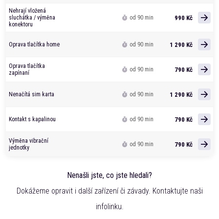
Nehrají vložená
990 Kč
sluchátka / výměna
od 90 min
konektoru
1 290 Kč
Oprava tlačítka home
od 90 min
Oprava tlačítka
790 Kč
od 90 min
zapínaní
1 290 Kč
Nenačítá sim karta
od 90 min
790 Kč
Kontakt s kapalinou
od 90 min
Výměna vibrační
790 Kč
od 90 min
jednotky
Nenašli jste, co jste hledali?
Dokážeme opravit i další zařízení či závady. Kontaktujte naši
infolinku.