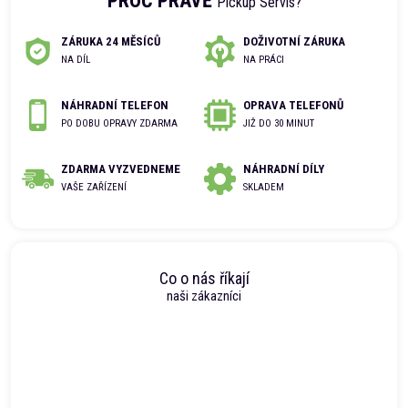
PROČ PRÁVĚ
Pickup Servis?
ZÁRUKA 24 MĚSÍCŮ
DOŽIVOTNÍ ZÁRUKA
NA DÍL
NA PRÁCI
NÁHRADNÍ TELEFON
OPRAVA TELEFONŮ
PO DOBU OPRAVY ZDARMA
JIŽ DO 30 MINUT
ZDARMA VYZVEDNEME
NÁHRADNÍ DÍLY
VAŠE ZAŘÍZENÍ
SKLADEM
Co o nás říkají
naši zákazníci