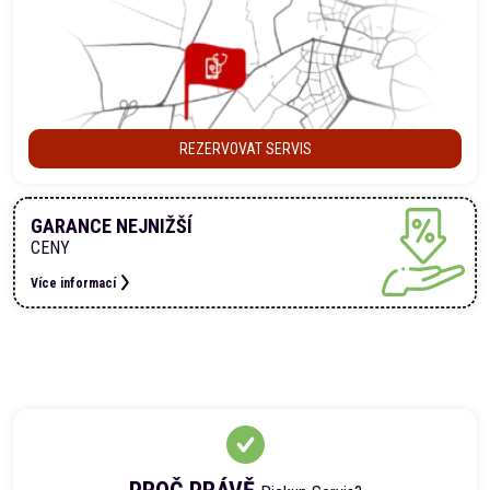
REZERVOVAT SERVIS
GARANCE NEJNIŽŠÍ
CENY
Více informací