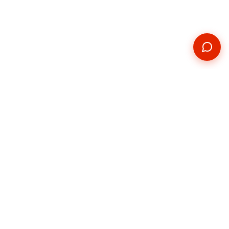
Kontakt
Telefon
+420 739 876 814
E-mail
hradec@pickupservis.cz