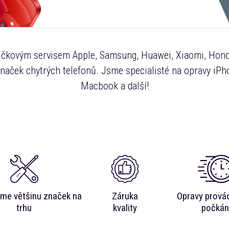
čkovým servisem Apple, Samsung, Huawei, Xiaomi, Hono
značek chytrých telefonů. Jsme specialisté na opravy iPho
Macbook a další!
me většinu značek na
Záruka
Opravy prová
trhu
kvality
počkán