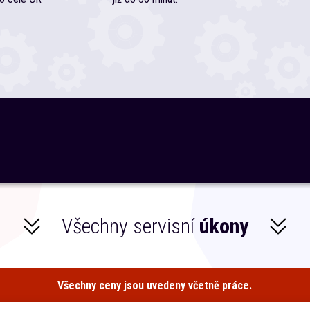
Všechny servisní
úkony
Všechny ceny jsou uvedeny včetně práce.