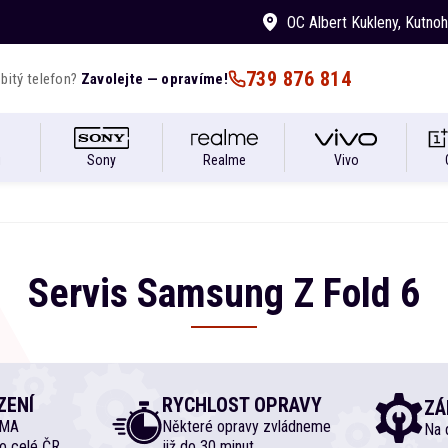
OC Albert Kukleny
, Kutno
739 876 814
bitý telefon?
Zavolejte — opravíme!
i
Sony
Realme
Vivo
Servis
Samsung
Z Fold
6
ZENÍ
RYCHLOST OPRAVY
ZÁ
RMA
Některé opravy zvládneme
Na d
o celé ČR
již do 30 minut.