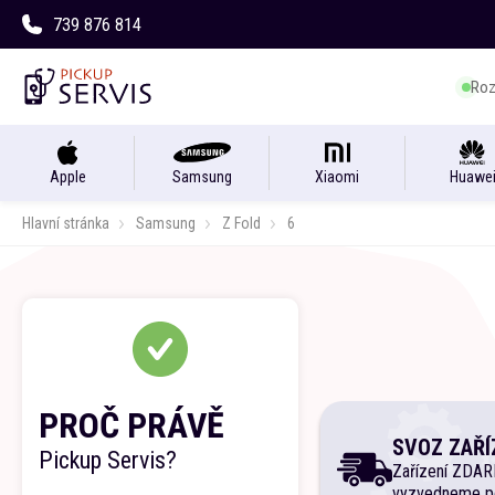
739 876 814
Roz
Apple
Samsung
Xiaomi
Huawe
Hlavní stránka
Samsung
Z Fold
6
PROČ PRÁVĚ
SVOZ ZAŘÍ
Pickup Servis?
Zařízení ZDA
vyzvedneme p