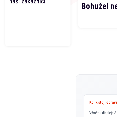
naši zákazníci
Bohužel n
Kolik stojí opra
Výměnu displeje Sa