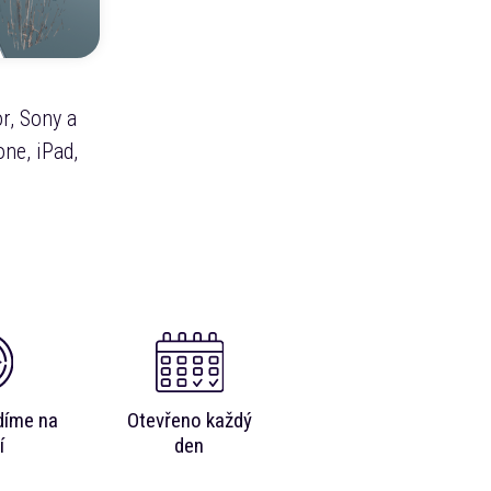
r, Sony a
ne, iPad,
díme na
Otevřeno každý
í
den