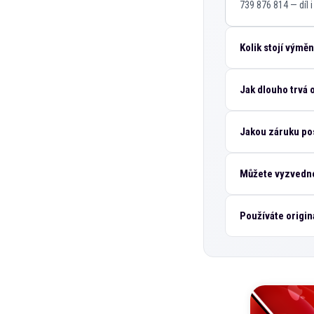
739 876 814 — díl 
Kolik stojí výmě
Jak dlouho trvá
Jakou záruku po
Můžete vyzvedno
Používáte origin