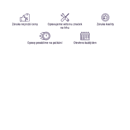
Záruka nejnižší ceny
Opravujeme většinu značek
Záruka kvality
na trhu
Opravy provádíme na počkání
Otevřeno každý den