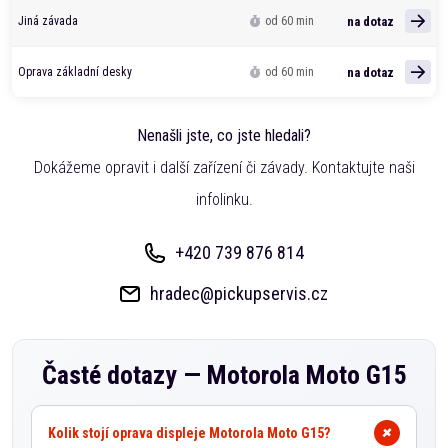
na dotaz
Jiná závada
od 60 min
na dotaz
Oprava základní desky
od 60 min
Nenašli jste, co jste hledali?
Dokážeme opravit i další zařízení či závady. Kontaktujte naši
infolinku.
+420 739 876 814
hradec@pickupservis.cz
Časté dotazy —
Motorola Moto G15
Kolik stojí oprava displeje Motorola Moto G15?