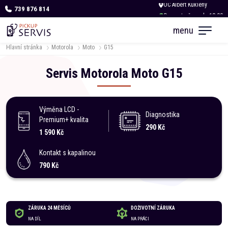
739 876 814
Dnes otevřeno do 18:00
menu
Hlavní stránka
Motorola
Moto
G15
Servis
Motorola
Moto
G15
Výměna LCD -
Diagnostika
Premium+ kvalita
290 Kč
1 590 Kč
Kontakt s kapalinou
790 Kč
ZÁRUKA 24 MĚSÍCŮ
DOŽIVOTNÍ ZÁRUKA
NA DÍL
NA PRÁCI