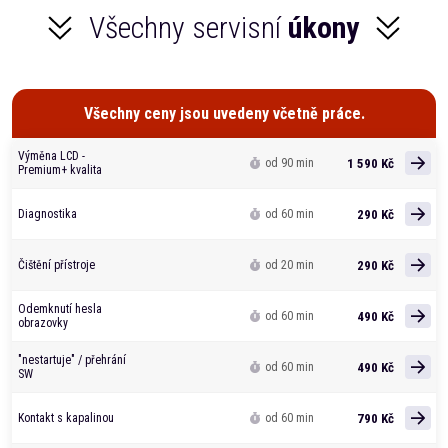
Všechny servisní
úkony
Všechny ceny jsou uvedeny včetně práce.
Výměna LCD -
1 590 Kč
od 90 min
Premium+ kvalita
290 Kč
Diagnostika
od 60 min
290 Kč
Čištění přístroje
od 20 min
Odemknutí hesla
490 Kč
od 60 min
obrazovky
"nestartuje" / přehrání
490 Kč
od 60 min
SW
790 Kč
Kontakt s kapalinou
od 60 min