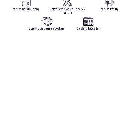
Záruka nejnižší ceny
Opravujeme většinu značek
Záruka kvality
na trhu
Opravy provádíme na počkání
Otevřeno každý den