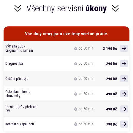
Všechny servisní
úkony
Všechny ceny jsou uvedeny včetně práce.
Výměna LCD -
3 190 Kč
od 60 min
originální s rámem
290 Kč
Diagnostika
od 60 min
290 Kč
Čištění přístroje
od 60 min
Odemknutí hesla
490 Kč
od 60 min
obrazovky
"nestartuje" / přehrání
490 Kč
od 60 min
SW
790 Kč
Kontakt s kapalinou
od 60 min