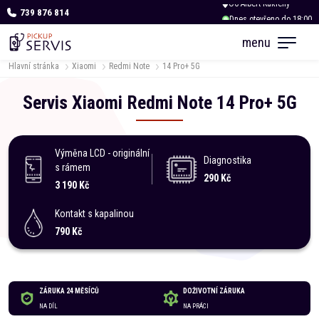
739 876 814
Dnes otevřeno do 18:00
menu
Hlavní stránka
Xiaomi
Redmi Note
14 Pro+ 5G
Servis
Xiaomi
Redmi Note
14 Pro+ 5G
Výměna LCD - originální
Diagnostika
s rámem
290 Kč
3 190 Kč
Kontakt s kapalinou
790 Kč
ZÁRUKA 24 MĚSÍCŮ
DOŽIVOTNÍ ZÁRUKA
NA DÍL
NA PRÁCI