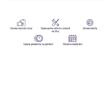
Záruka nejnižší ceny
Opravujeme většinu značek
Záruka kvality
na trhu
Opravy provádíme na počkání
Otevřeno každý den