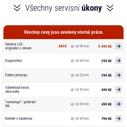
Všechny servisní
úkony
Všechny ceny jsou uvedeny včetně práce.
Výměna LCD -
5 490 Kč
AKCE
od 90 min
originální s rámem
290 Kč
Diagnostika
od 60 min
290 Kč
Čištění přístroje
od 20 min
Odemknutí hesla
490 Kč
od 60 min
obrazovky
"nestartuje" / přehrání
490 Kč
od 60 min
SW
790 Kč
Kontakt s kapalinou
od 60 min