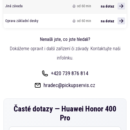
na dotaz
Jiná závada
od 60 min
na dotaz
Oprava základní desky
od 60 min
Nenašli jste, co jste hledali?
Dokážeme opravit i další zařízení či závady. Kontaktujte naši
infolinku.
+420 739 876 814
hradec@pickupservis.cz
Časté dotazy —
Huawei Honor 400
Pro