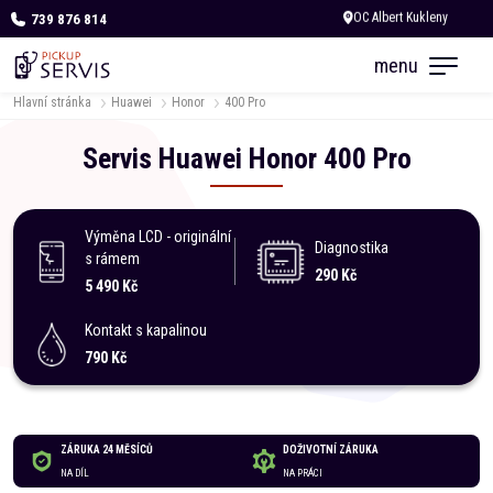
739 876 814
Dnes otevřeno do 18:00
menu
Hlavní stránka
Huawei
Honor
400 Pro
Servis
Huawei
Honor
400 Pro
Výměna LCD - originální
Diagnostika
s rámem
290 Kč
5 490 Kč
Kontakt s kapalinou
790 Kč
ZÁRUKA 24 MĚSÍCŮ
DOŽIVOTNÍ ZÁRUKA
NA DÍL
NA PRÁCI