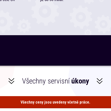
Všechny servisní
úkony
Všechny ceny jsou uvedeny včetně práce.