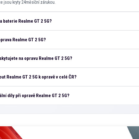
áce jsou kryty 24měsíční zárukou.
na baterie Realme GT 2 5G?
 oprava Realme GT 2 5G?
skytujete na opravu Realme GT 2 5G?
ut Realme GT 2 5G k opravě v celé ČR?
ální díly při opravě Realme GT 2 5G?