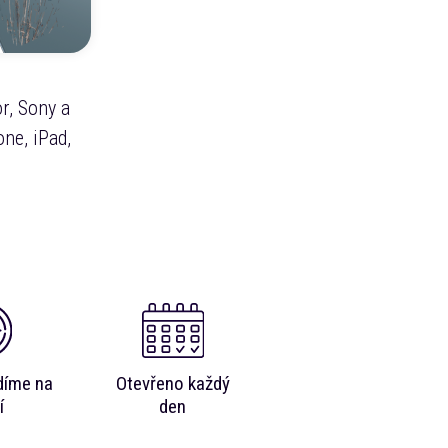
r, Sony a
ne, iPad,
díme na
Otevřeno každý
í
den