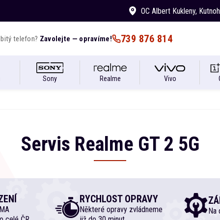
OC Albert Kukleny
, Kutno
739 876 814
bitý telefon?
Zavolejte — opravíme!
i
Sony
Realme
Vivo
Servis
Realme
GT
2 5G
ZENÍ
RYCHLOST OPRAVY
ZÁ
RMA
Některé opravy zvládneme
Na d
o celé ČR
již do 30 minut.