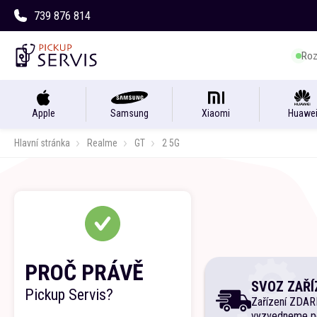
739 876 814
Roz
Apple
Samsung
Xiaomi
Huawe
Hlavní stránka
Realme
GT
2 5G
PROČ PRÁVĚ
SVOZ ZAŘÍ
Pickup Servis?
Zařízení ZDA
vyzvedneme p