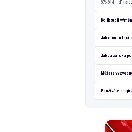
876 814 — díl i pr
Kolik stojí výmě
Jak dlouho trvá
Jakou záruku po
Můžete vyzvedno
Používáte origin