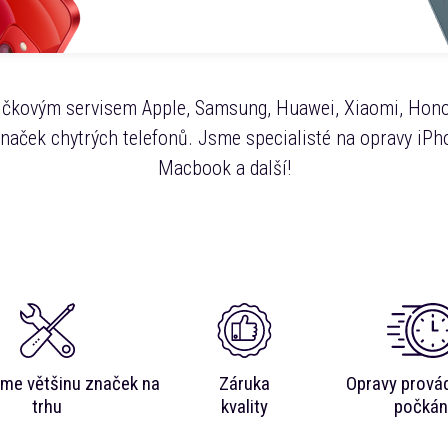
čkovým servisem Apple, Samsung, Huawei, Xiaomi, Hono
značek chytrých telefonů. Jsme specialisté na opravy iPho
Macbook a další!
me většinu značek na
Záruka
Opravy prová
trhu
kvality
počkán