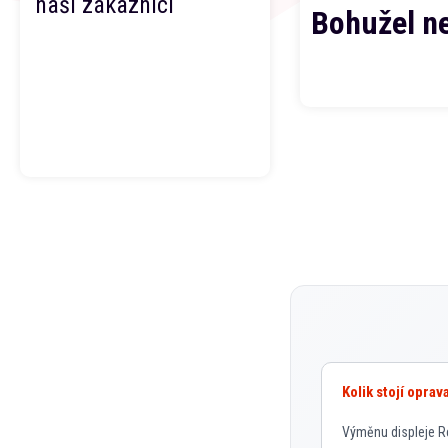
naši zákazníci
Bohužel n
Kolik stojí opra
Výměnu displeje Re