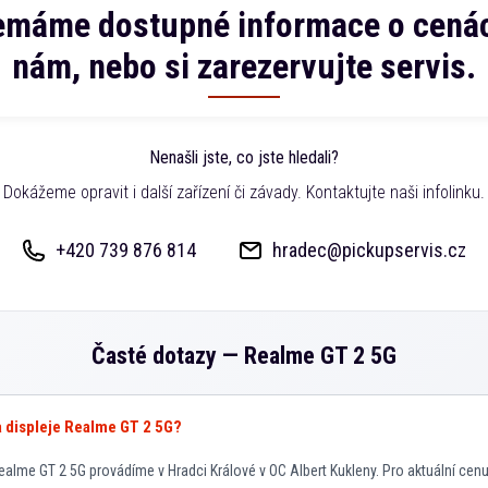
emáme dostupné informace o cenác
nám, nebo si zarezervujte servis.
Nenašli jste, co jste hledali?
Dokážeme opravit i další zařízení či závady. Kontaktujte naši infolinku.
+420 739 876 814
hradec@pickupservis.cz
Časté dotazy —
Realme GT 2 5G
va displeje Realme GT 2 5G?
alme GT 2 5G provádíme v Hradci Králové v OC Albert Kukleny. Pro aktuální cenu