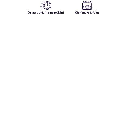
Opravy provádíme na počkání
Otevřeno každý den