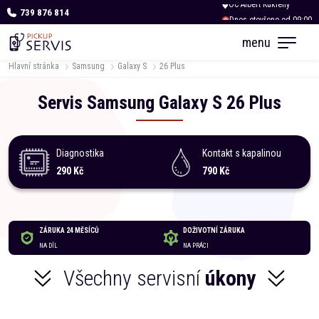
739 876 814
Dnes otevřeno od 09:00
menu
Hlavní stránka
Samsung
Galaxy S
26 Plus
Servis
Samsung
Galaxy S
26 Plus
Diagnostika
Kontakt s kapalinou
290 Kč
790 Kč
ZÁRUKA 24 MĚSÍCŮ
DOŽIVOTNÍ ZÁRUKA
NA DÍL
NA PRÁCI
Všechny servisní
úkony