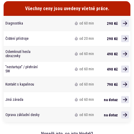
Všechny ceny jsou uvedeny včetně práce.
290 Kč
Diagnostika
od 60 min
290 Kč
Čištění přístroje
od 20 min
Odemknutí hesla
490 Kč
od 60 min
obrazovky
"nestartuje" / přehrání
490 Kč
od 60 min
SW
790 Kč
Kontakt s kapalinou
od 60 min
na dotaz
Jiná závada
od 60 min
na dotaz
Oprava základní desky
od 60 min
Nenašli jste, co jste hledali?