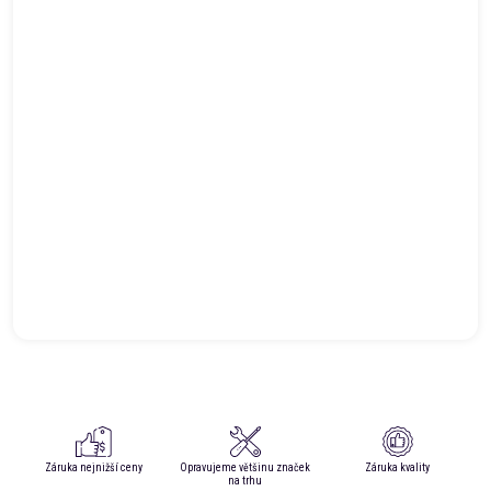
Záruka nejnižší ceny
Opravujeme většinu značek
Záruka kvality
na trhu