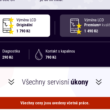
Výměna LCD
Výměna LCD
Originální
Premium+
kvali
1 790 Kč
1 490 Kč
Diagnostika
Kontakt s kapalinou
290 Kč
790 Kč
Všechny servisní
úkony
Všechny ceny jsou uvedeny včetně práce.