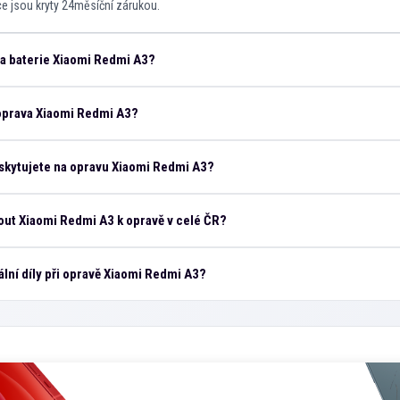
áce jsou kryty 24měsíční zárukou.
na baterie Xiaomi Redmi A3?
 oprava Xiaomi Redmi A3?
skytujete na opravu Xiaomi Redmi A3?
ut Xiaomi Redmi A3 k opravě v celé ČR?
ální díly při opravě Xiaomi Redmi A3?