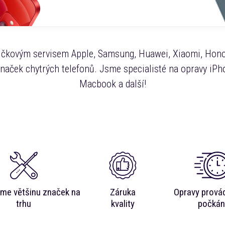
čkovým servisem Apple, Samsung, Huawei, Xiaomi, Hono
značek chytrých telefonů. Jsme specialisté na opravy iPho
Macbook a další!
me většinu značek na
Záruka
Opravy prová
trhu
kvality
počkán