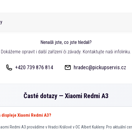
ky
Nenašli jste, co jste hledali?
Dokážeme opravit i další zařízení či závady. Kontaktujte naši infolinku.
+420 739 876 814
hradec@pickupservis.cz
Časté dotazy —
Xiaomi Redmi A3
va displeje Xiaomi Redmi A3?
aomi Redmi A3 provádíme v Hradci Králové v OC Albert Kukleny. Pro aktuální ce