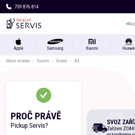
739 876 814
Roz
Apple
Samsung
Xiaomi
Huawe
Hlavní stránka
Xiaomi
Redmi
A3
PROČ PRÁVĚ
SVOZ ZAŘÍ
Pickup Servis?
Zařízení ZDA
vyzvedneme p