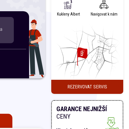
Kukleny Albert
Navigovat k nám
ta
REZERVOVAT SERVIS
GARANCE NEJNIŽŠÍ
CENY