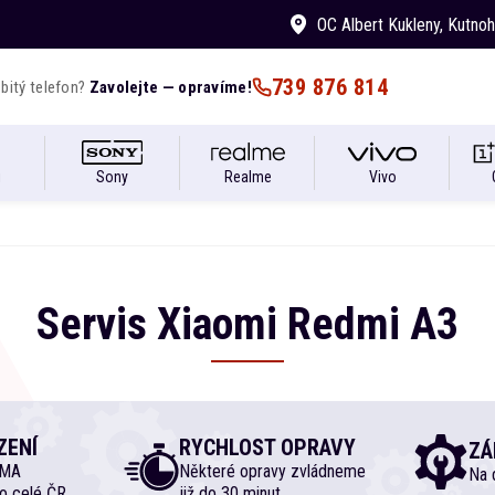
OC Albert Kukleny
, Kutno
739 876 814
bitý telefon?
Zavolejte — opravíme!
i
Sony
Realme
Vivo
Servis
Xiaomi
Redmi
A3
ZENÍ
RYCHLOST OPRAVY
ZÁ
RMA
Některé opravy zvládneme
Na d
o celé ČR
již do 30 minut.