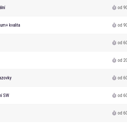
lní
od 9
um+ kvalita
od 9
od 6
od 2
azovky
od 6
ání SW
od 6
od 6