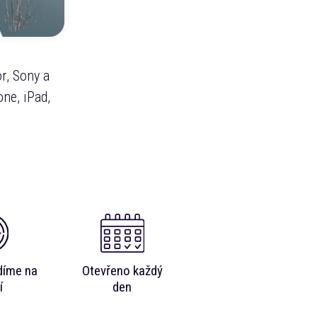
r, Sony a
ne, iPad,
díme na
Otevřeno každý
í
den