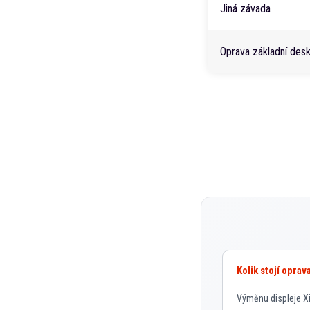
Jiná závada
Oprava základní des
Kolik stojí opra
Výměnu displeje Xi