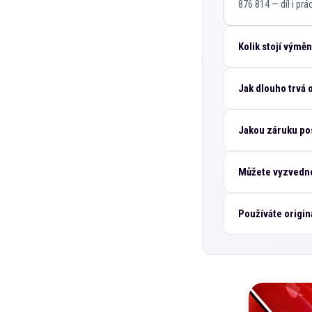
876 814 — díl i pr
Kolik stojí výmě
Jak dlouho trvá
Jakou záruku po
Můžete vyzvedno
Používáte origin