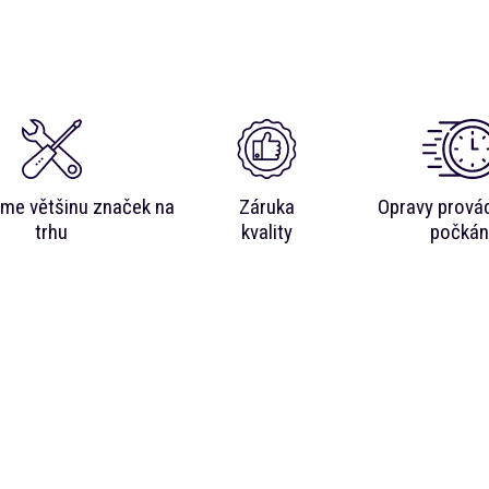
me většinu značek na
Záruka
Opravy prová
trhu
kvality
počkán