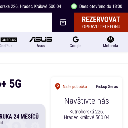
horská 226, Hradec Králové 500 04
Dnes otevřeno do 18:00
REZERVOVAT
OPRAVU TELEFONU
OnePlus
Asus
Google
Motorola
o+ 5G
Naše pobočka
Pickup Servis
Navštivte nás
Kutnohorská 226,
RUKA 24 MĚSÍCŮ
Hradec Králové 500 04
íl