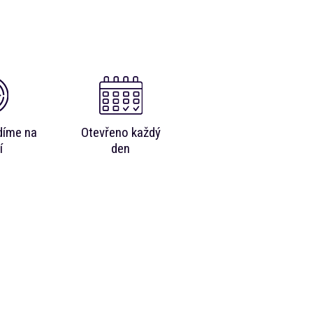
díme na
Otevřeno každý
í
den