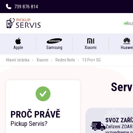
739 876 814
Roz
Apple
Samsung
Xiaomi
Huawe
Hlavní stránka
Xiaomi
Redmi Note
13 Pro+ 5G
Serv
PROČ PRÁVĚ
SVOZ ZAŘÍ
Pickup Servis?
Zařízení ZDA
vyzvedneme p