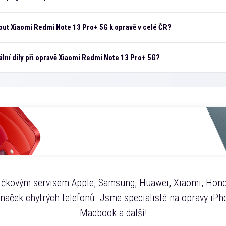
ut Xiaomi Redmi Note 13 Pro+ 5G k opravě v celé ČR?
ální díly při opravě Xiaomi Redmi Note 13 Pro+ 5G?
čkovým servisem Apple, Samsung, Huawei, Xiaomi, Hono
značek chytrých telefonů. Jsme specialisté na opravy iPho
Macbook a další!