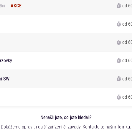
lní
AKCE
od 6
od 6
od 6
azovky
od 6
ání SW
od 6
od 6
Nenašli jste, co jste hledali?
Dokážeme opravit i další zařízení či závady. Kontaktujte naši infolinku.