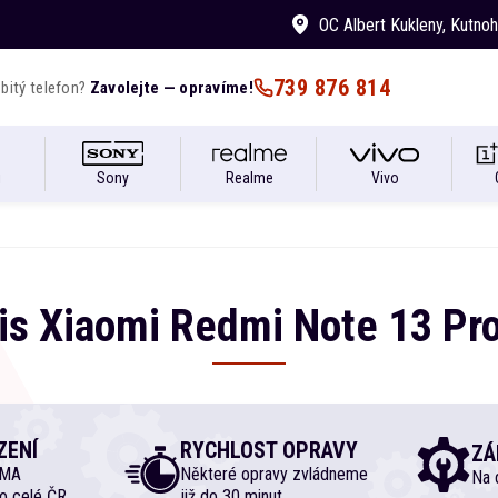
OC Albert Kukleny
, Kutno
739 876 814
bitý telefon?
Zavolejte — opravíme!
i
Sony
Realme
Vivo
is
Xiaomi
Redmi Note
13 Pr
ZENÍ
RYCHLOST OPRAVY
ZÁ
RMA
Některé opravy zvládneme
Na d
o celé ČR
již do 30 minut.