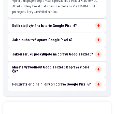
Výměnu displeje Google Pixel 6 provádíme v Hradci Králové v OC
Albert Kukleny. Pro aktuální cenu zavolejte na 739 876 814 — díl i
práce jsou kryty 24měsíční zárukou.
Kolik stojí výměna baterie Google Pixel 6?
Jak dlouho trvá oprava Google Pixel 6?
Jakou záruku poskytujete na opravu Google Pixel 6?
Můžete vyzvednout Google Pixel 6 k opravě v celé
ČR?
Používáte originální díly při opravě Google Pixel 6?