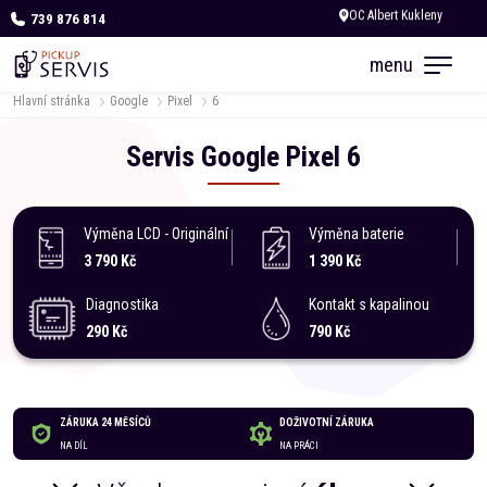
739 876 814
Dnes otevřeno do 18:00
menu
Hlavní stránka
Google
Pixel
6
Servis
Google
Pixel
6
Výměna LCD - Originální
Výměna baterie
3 790 Kč
1 390 Kč
Diagnostika
Kontakt s kapalinou
290 Kč
790 Kč
ZÁRUKA 24 MĚSÍCŮ
DOŽIVOTNÍ ZÁRUKA
NA DÍL
NA PRÁCI