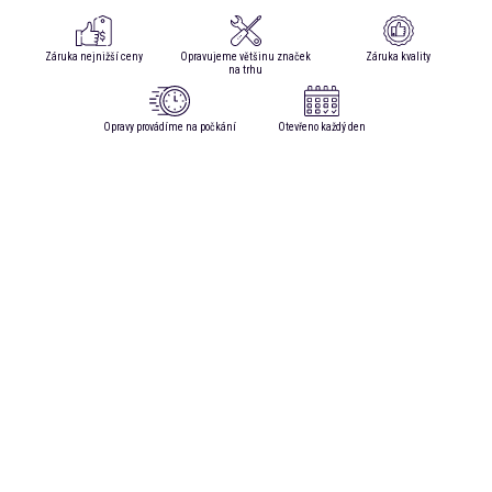
Záruka nejnižší ceny
Opravujeme většinu značek
Záruka kvality
na trhu
Opravy provádíme na počkání
Otevřeno každý den