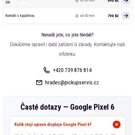
490 Kč
od 60 min
SW
790 Kč
Kontakt s kapalinou
od 60 min
Nenašli jste, co jste hledali?
Dokážeme opravit i další zařízení či závady. Kontaktujte naši
infolinku.
+420 739 876 814
hradec@pickupservis.cz
Časté dotazy —
Google Pixel 6
Kolik stojí oprava displeje Google Pixel 6?