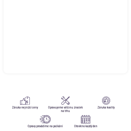
Záruka nejnižší ceny
Opravujeme většinu značek
Záruka kvality
na trhu
Opravy provádíme na počkání
Otevřeno každý den