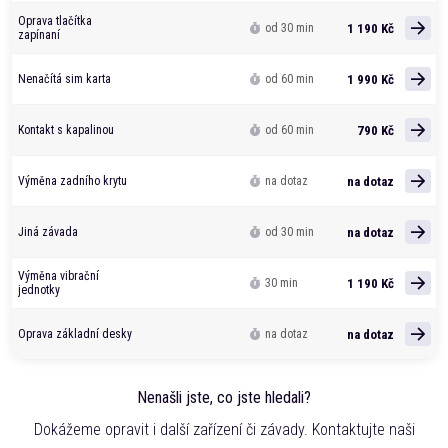
Oprava tlačítka
1 190 Kč
od 30 min
zapínaní
1 990 Kč
Nenačítá sim karta
od 60 min
790 Kč
Kontakt s kapalinou
od 60 min
na dotaz
Výměna zadního krytu
na dotaz
na dotaz
Jiná závada
od 30 min
Výměna vibrační
1 190 Kč
30 min
jednotky
na dotaz
Oprava základní desky
na dotaz
Nenašli jste, co jste hledali?
Dokážeme opravit i další zařízení či závady. Kontaktujte naši