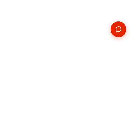
Kontakt
Telefon
+420 739 876 814
E-mail
hradec@pickupservis.cz