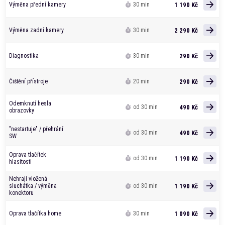
1 190 Kč
Výměna přední kamery
30 min
2 290 Kč
Výměna zadní kamery
30 min
290 Kč
Diagnostika
30 min
290 Kč
Čištění přístroje
20 min
Odemknutí hesla
490 Kč
od 30 min
obrazovky
"nestartuje" / přehrání
490 Kč
od 30 min
SW
Oprava tlačítek
1 190 Kč
od 30 min
hlasitosti
Nehrají vložená
1 190 Kč
sluchátka / výměna
od 30 min
konektoru
1 090 Kč
Oprava tlačítka home
30 min