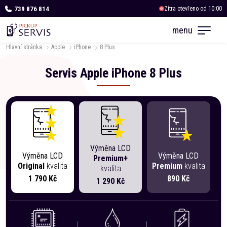
739 876 814
Zítra otevřeno od 10:00
OC Albert Kukleny
menu
Zítra otevřeno od 10:00
Hlavní stránka
Apple
iPhone
8 Plus
Servis
Apple
iPhone
8 Plus
Výměna LCD
Výměna LCD
Výměna LCD
Premium+
Original
kvalita
Premium
kvalita
kvalita
1 790 Kč
890 Kč
1 290 Kč