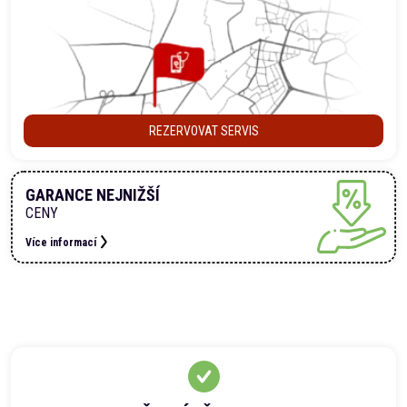
REZERVOVAT SERVIS
GARANCE NEJNIŽŠÍ
CENY
Více informací