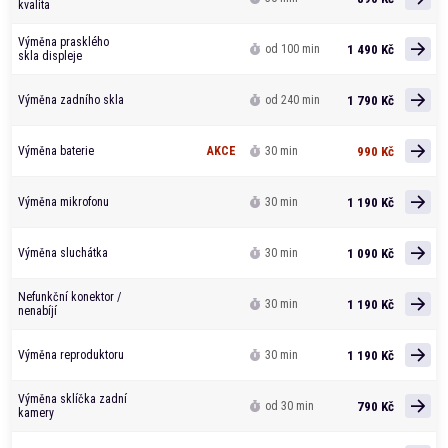
kvalita
Výměna prasklého
1 490 Kč
od 100 min
skla displeje
1 790 Kč
Výměna zadního skla
od 240 min
990 Kč
Výměna baterie
AKCE
30 min
1 190 Kč
Výměna mikrofonu
30 min
1 090 Kč
Výměna sluchátka
30 min
Nefunkční konektor /
1 190 Kč
30 min
nenabíjí
1 190 Kč
Výměna reproduktoru
30 min
Výměna sklíčka zadní
790 Kč
od 30 min
kamery