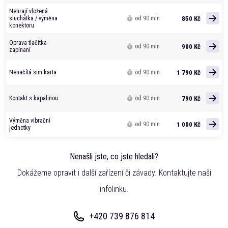
Nehrají vložená
850 Kč
sluchátka / výměna
od 90 min
konektoru
Oprava tlačítka
900 Kč
od 90 min
zapínaní
1 790 Kč
Nenačítá sim karta
od 90 min
790 Kč
Kontakt s kapalinou
od 90 min
Výměna vibrační
1 000 Kč
od 90 min
jednotky
Nenašli jste, co jste hledali?
Dokážeme opravit i další zařízení či závady. Kontaktujte naši
infolinku.
+420 739 876 814