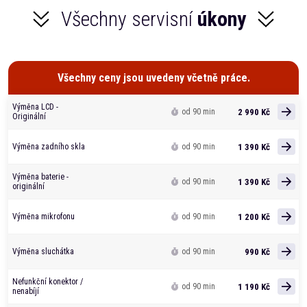
Všechny servisní
úkony
Všechny ceny jsou uvedeny včetně práce.
Výměna LCD -
2 990 Kč
od 90 min
Originální
1 390 Kč
Výměna zadního skla
od 90 min
Výměna baterie -
1 390 Kč
od 90 min
originální
1 200 Kč
Výměna mikrofonu
od 90 min
990 Kč
Výměna sluchátka
od 90 min
Nefunkční konektor /
1 190 Kč
od 90 min
nenabíjí