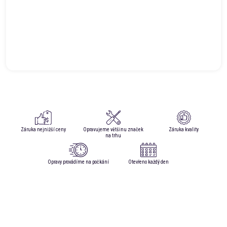
Záruka nejnižší ceny
Opravujeme většinu značek
Záruka kvality
na trhu
Opravy provádíme na počkání
Otevřeno každý den