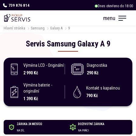
739 876 814
Dnes otevřeno do 18:00
OC Albert Kukleny
menu
Dnes otevřeno do 18:00
Hlavní stránka
Samsung
Galaxy A
9
Servis
Samsung
Galaxy A
9
Výměna LCD - Originální
Diagnostika
2 990 Kč
290 Kč
Výměna baterie -
Kontakt s kapalinou
originální
790 Kč
1 390 Kč
ZÁRUKA 24 MĚSÍCŮ
DOŽIVOTNÍ ZÁRUKA
NA DÍL
NA PRÁCI