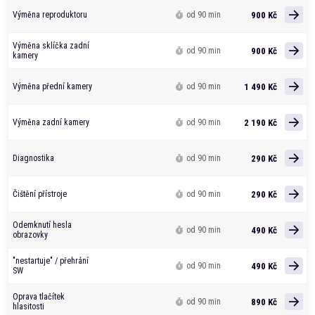
900 Kč
Výměna reproduktoru
od 90 min
Výměna sklíčka zadní
900 Kč
od 90 min
kamery
1 490 Kč
Výměna přední kamery
od 90 min
2 190 Kč
Výměna zadní kamery
od 90 min
290 Kč
Diagnostika
od 90 min
290 Kč
Čištění přístroje
od 90 min
Odemknutí hesla
490 Kč
od 90 min
obrazovky
"nestartuje" / přehrání
490 Kč
od 90 min
SW
Oprava tlačítek
890 Kč
od 90 min
hlasitosti