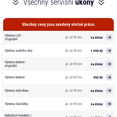
Všechny servisní
úkony
Všechny ceny jsou uvedeny včetně práce.
Výměna LCD -
na dotaz
od 90 min
Originální
1 090 Kč
Výměna zadního skla
od 90 min
Výměna baterie -
na dotaz
od 90 min
originální
990 Kč
Výměna baterie
od 60 min
na dotaz
Výměna mikrofonu
od 90 min
na dotaz
Výměna sluchátka
od 90 min
Nefunkční konektor /