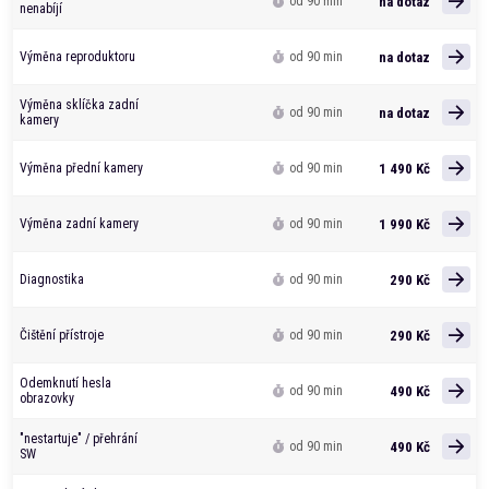
na dotaz
od 90 min
nenabíjí
na dotaz
Výměna reproduktoru
od 90 min
Výměna sklíčka zadní
na dotaz
od 90 min
kamery
1 490 Kč
Výměna přední kamery
od 90 min
1 990 Kč
Výměna zadní kamery
od 90 min
290 Kč
Diagnostika
od 90 min
290 Kč
Čištění přístroje
od 90 min
Odemknutí hesla
490 Kč
od 90 min
obrazovky
"nestartuje" / přehrání
490 Kč
od 90 min
SW