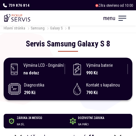
739 876 814
Zítra otevřeno od 10:00
OC Albert Kukleny
menu
Zítra otevřeno od 10:00
Hlavní stránka
Samsung
Galaxy S
8
Servis
Samsung
Galaxy S
8
Výměna LCD - Originální
Výměna baterie
na dotaz
990 Kč
Diagnostika
Kontakt s kapalinou
290 Kč
790 Kč
ZÁRUKA 24 MĚSÍCŮ
DOŽIVOTNÍ ZÁRUKA
NA DÍL
NA PRÁCI