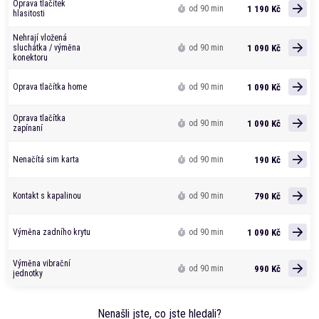
Oprava tlačítek
1 190 Kč
od 90 min
hlasitosti
Nehrají vložená
1 090 Kč
sluchátka / výměna
od 90 min
konektoru
1 090 Kč
Oprava tlačítka home
od 90 min
Oprava tlačítka
1 090 Kč
od 90 min
zapínaní
190 Kč
Nenačítá sim karta
od 90 min
790 Kč
Kontakt s kapalinou
od 90 min
1 090 Kč
Výměna zadního krytu
od 90 min
Výměna vibrační
990 Kč
od 90 min
jednotky
Nenašli jste, co jste hledali?