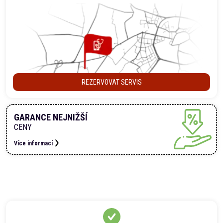
REZERVOVAT SERVIS
GARANCE NEJNIŽŠÍ
CENY
Více informací