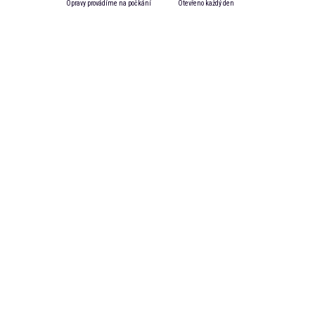
Opravy provádíme na počkání
Otevřeno každý den