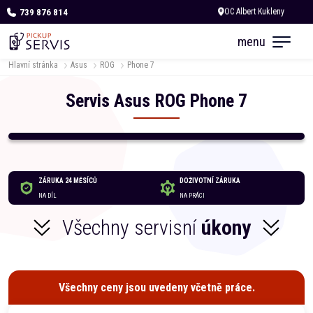
739 876 814
Dnes otevřeno od 10:00
menu
Hlavní stránka
Asus
ROG
Phone 7
Servis
Asus
ROG
Phone 7
ZÁRUKA 24 MĚSÍCŮ
DOŽIVOTNÍ ZÁRUKA
NA DÍL
NA PRÁCI
Všechny servisní
úkony
Všechny ceny jsou uvedeny včetně práce.