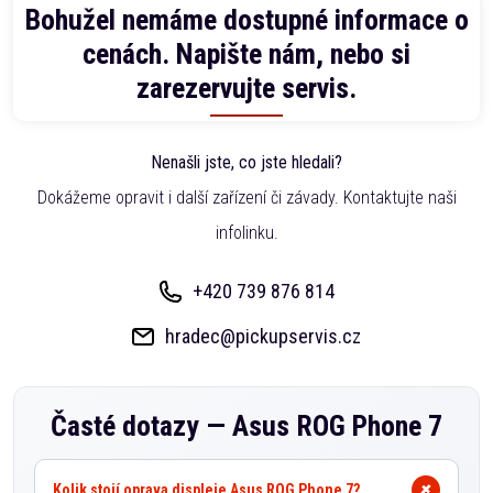
Bohužel nemáme dostupné informace o
cenách. Napište nám, nebo si
zarezervujte servis.
Nenašli jste, co jste hledali?
Dokážeme opravit i další zařízení či závady. Kontaktujte naši
infolinku.
+420 739 876 814
hradec@pickupservis.cz
Časté dotazy —
Asus ROG Phone 7
Kolik stojí oprava displeje Asus ROG Phone 7?