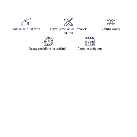
Záruka nejnižší ceny
Opravujeme většinu značek
Záruka kvality
na trhu
Opravy provádíme na počkání
Otevřeno každý den