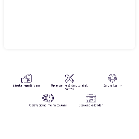
Záruka nejnižší ceny
Opravujeme většinu značek
Záruka kvality
na trhu
Opravy provádíme na počkání
Otevřeno každý den