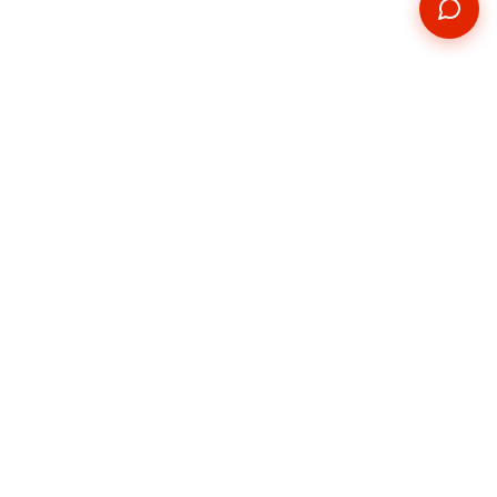
Kontakt
Telefon
+420 739 876 814
E-mail
hradec@pickupservis.cz
Adresa
Kutnohorská 226,
Hradec Králové 500 04