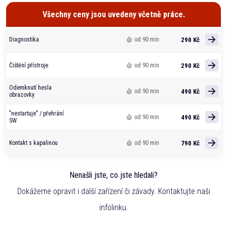
Všechny ceny jsou uvedeny včetně práce.
290 Kč
Diagnostika
od 90 min
290 Kč
Čištění přístroje
od 90 min
Odemknutí hesla
490 Kč
od 90 min
obrazovky
"nestartuje" / přehrání
490 Kč
od 90 min
SW
790 Kč
Kontakt s kapalinou
od 90 min
Nenašli jste, co jste hledali?
Dokážeme opravit i další zařízení či závady. Kontaktujte naši
infolinku.