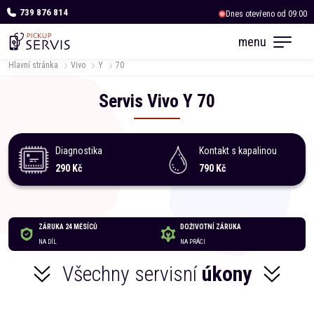
739 876 814
Dnes otevřeno od 09:00
OC Albert Kukleny
menu
Dnes otevřeno od 09:00
Hlavní stránka
Vivo
Y
70
Servis
Vivo
Y
70
Diagnostika
Kontakt s kapalinou
290 Kč
790 Kč
ZÁRUKA 24 MĚSÍCŮ
DOŽIVOTNÍ ZÁRUKA
NA DÍL
NA PRÁCI
Všechny servisní
úkony