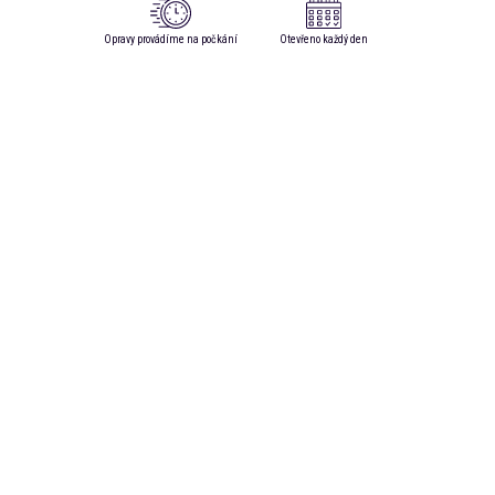
Opravy provádíme na počkání
Otevřeno každý den