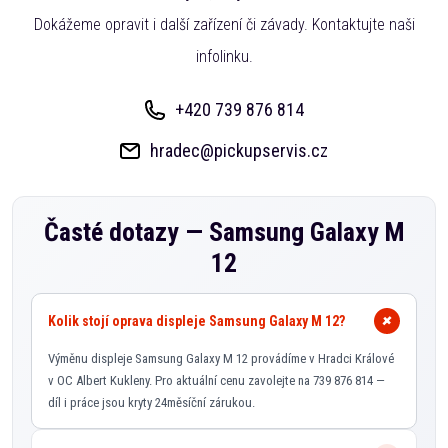
Dokážeme opravit i další zařízení či závady. Kontaktujte naši
infolinku.
+420 739 876 814
hradec@pickupservis.cz
Časté dotazy —
Samsung Galaxy M
12
Kolik stojí oprava displeje Samsung Galaxy M 12?
Výměnu displeje Samsung Galaxy M 12 provádíme v Hradci Králové
v OC Albert Kukleny. Pro aktuální cenu zavolejte na 739 876 814 —
díl i práce jsou kryty 24měsíční zárukou.