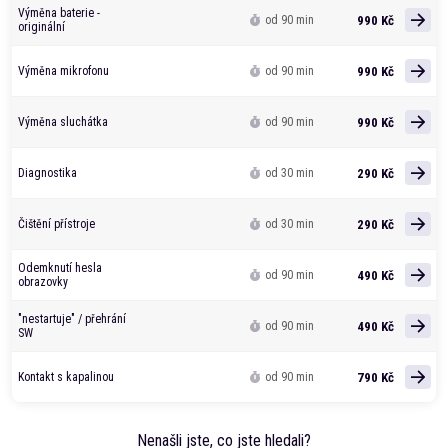
Výměna baterie -
990 Kč
od 90 min
originální
990 Kč
Výměna mikrofonu
od 90 min
990 Kč
Výměna sluchátka
od 90 min
290 Kč
Diagnostika
od 30 min
290 Kč
Čištění přístroje
od 30 min
Odemknutí hesla
490 Kč
od 90 min
obrazovky
"nestartuje" / přehrání
490 Kč
od 90 min
SW
790 Kč
Kontakt s kapalinou
od 90 min
Nenašli jste, co jste hledali?