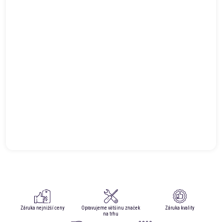
Záruka nejnižší ceny
Opravujeme většinu značek
Záruka kvality
na trhu