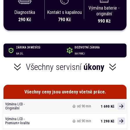
Výměna baterie -
Diagnostika
Kontakt s kapalinou
originální
290 Kč
790 Kč
990 Kč
ZÁRUKA 24 MĚSÍCŮ
DOŽIVOTNÍ ZÁRUKA
NA DÍL
NA PRÁCI
Všechny servisní
úkony
Všechny ceny jsou uvedeny včetně práce.
Výměna LCD -
1 690 Kč
od 90 min
Originální
Výměna LCD -
1 290 Kč
od 90 min
Premium+ kvalita