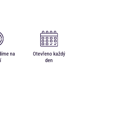
díme na
Otevřeno každý
í
den