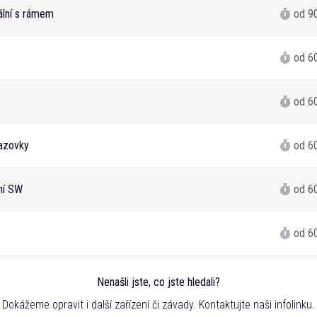
ální s rámem
od 9
od 6
od 6
azovky
od 6
ání SW
od 6
od 6
Nenašli jste, co jste hledali?
Dokážeme opravit i další zařízení či závady. Kontaktujte naši infolinku.