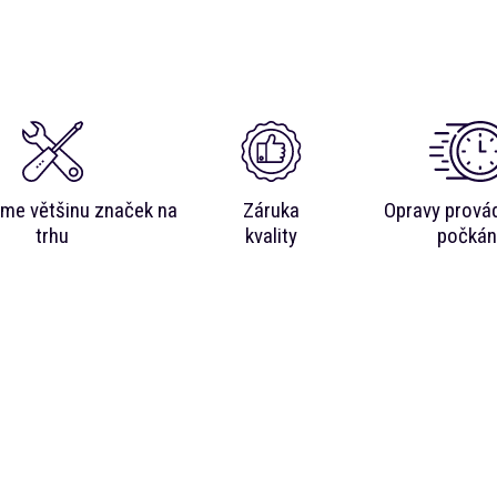
me většinu značek na
Záruka
Opravy prová
trhu
kvality
počkán