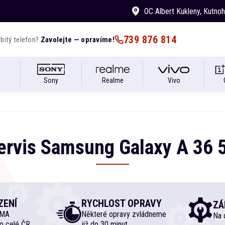
OC Albert Kukleny
, Kutno
739 876 814
bitý telefon?
Zavolejte — opravíme!
i
Sony
Realme
Vivo
ervis
Samsung
Galaxy A
36 
ZENÍ
RYCHLOST OPRAVY
ZÁ
RMA
Některé opravy zvládneme
Na d
o celé ČR
již do 30 minut.