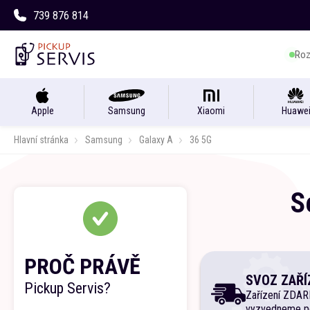
739 876 814
Roz
Apple
Samsung
Xiaomi
Huawe
Hlavní stránka
Samsung
Galaxy A
36 5G
S
PROČ PRÁVĚ
SVOZ ZAŘÍ
Pickup Servis?
Zařízení ZDA
vyzvedneme p