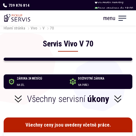
739 876 814
Dnes otevřeno do 18:00
menu
Hlavní stránka
Vivo
V
70
Servis
Vivo
V
70
ZÁRUKA 24 MĚSÍCŮ
DOŽIVOTNÍ ZÁRUKA
NA DÍL
NA PRÁCI
Všechny servisní
úkony
Všechny ceny jsou uvedeny včetně práce.