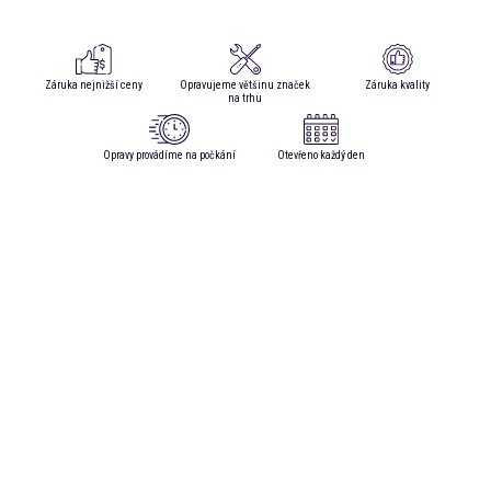
Záruka nejnižší ceny
Opravujeme většinu značek
Záruka kvality
na trhu
Opravy provádíme na počkání
Otevřeno každý den