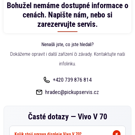
Bohužel nemáme dostupné informace o
cenách. Napište nám, nebo si
zarezervujte servis.
Nenašli jste, co jste hledali?
Dokážeme opravit i další zařízení či závady. Kontaktujte naši
infolinku.
+420 739 876 814
hradec@pickupservis.cz
Časté dotazy —
Vivo V 70
Kolik stojí oprava displeje Vivo V 70?