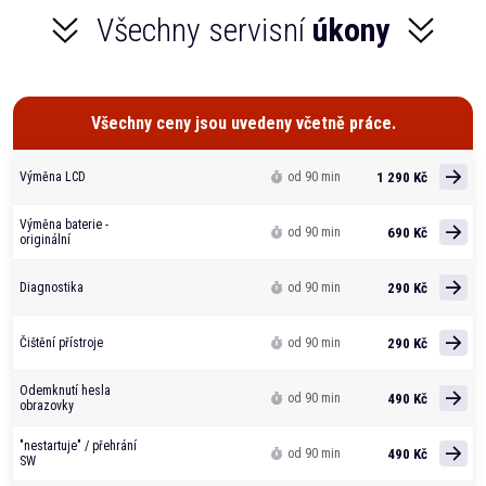
Všechny servisní
úkony
Všechny ceny jsou uvedeny včetně práce.
1 290 Kč
Výměna LCD
od 90 min
Výměna baterie -
690 Kč
od 90 min
originální
290 Kč
Diagnostika
od 90 min
290 Kč
Čištění přístroje
od 90 min
Odemknutí hesla
490 Kč
od 90 min
obrazovky
"nestartuje" / přehrání
490 Kč
od 90 min
SW