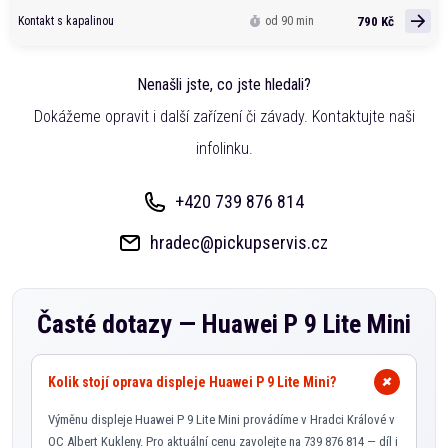
790 Kč
Kontakt s kapalinou
od 90 min
Nenašli jste, co jste hledali?
Dokážeme opravit i další zařízení či závady. Kontaktujte naši
infolinku.
+420 739 876 814
hradec@pickupservis.cz
Časté dotazy —
Huawei P 9 Lite Mini
Kolik stojí oprava displeje Huawei P 9 Lite Mini?
Výměnu displeje Huawei P 9 Lite Mini provádíme v Hradci Králové v
OC Albert Kukleny. Pro aktuální cenu zavolejte na 739 876 814 — díl i