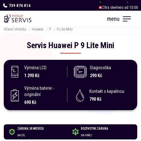
739 876 814
Zítra otevřeno od 10:00
menu
Hlavní stránka
Huawei
P
9 Lite Mini
Servis
Huawei
P
9 Lite Mini
Výměna LCD
Diagnostika
1 290 Kč
290 Kč
Výměna baterie -
Kontakt s kapalinou
originální
790 Kč
690 Kč
ZÁRUKA 24 MĚSÍCŮ
DOŽIVOTNÍ ZÁRUKA
NA DÍL
NA PRÁCI