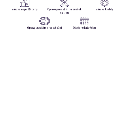
Záruka nejnižší ceny
Opravujeme většinu značek
Záruka kvality
na trhu
Opravy provádíme na počkání
Otevřeno každý den