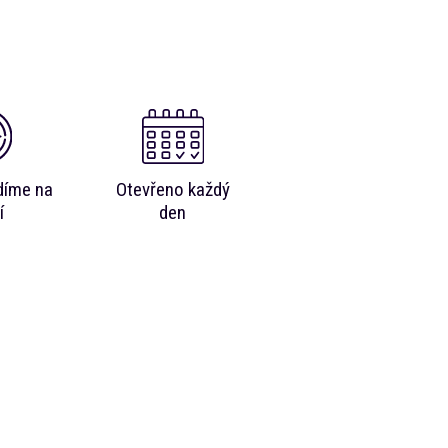
díme na
Otevřeno každý
í
den