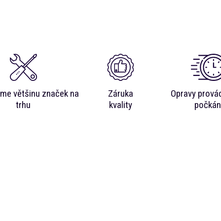
me většinu značek na
Záruka
Opravy prová
trhu
kvality
počkán