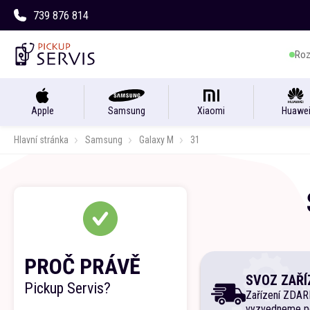
739 876 814
Roz
Apple
Samsung
Xiaomi
Huawe
Hlavní stránka
Samsung
Galaxy M
31
PROČ PRÁVĚ
SVOZ ZAŘÍ
Pickup Servis?
Zařízení ZDA
vyzvedneme p