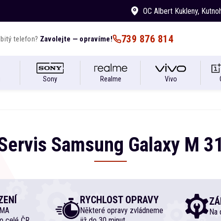
OC Albert Kukleny
, Kutno
739 876 814
bitý telefon?
Zavolejte — opravíme!
i
Sony
Realme
Vivo
Servis
Samsung
Galaxy M
3
ZENÍ
RYCHLOST OPRAVY
ZÁ
RMA
Některé opravy zvládneme
Na d
o celé ČR
již do 30 minut.