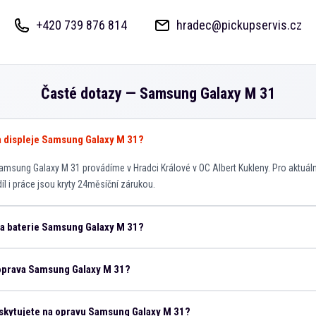
+420 739 876 814
hradec@pickupservis.cz
Časté dotazy —
Samsung Galaxy M 31
va displeje Samsung Galaxy M 31?
msung Galaxy M 31 provádíme v Hradci Králové v OC Albert Kukleny. Pro aktuáln
íl i práce jsou kryty 24měsíční zárukou.
na baterie Samsung Galaxy M 31?
 oprava Samsung Galaxy M 31?
skytujete na opravu Samsung Galaxy M 31?