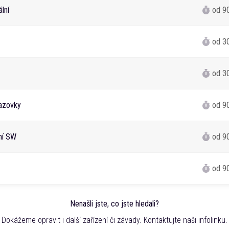
lní
od 9
od 3
od 3
azovky
od 9
ání SW
od 9
od 9
Nenašli jste, co jste hledali?
Dokážeme opravit i další zařízení či závady. Kontaktujte naši infolinku.