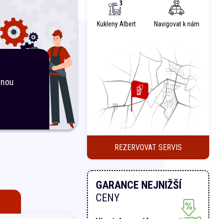
Kukleny Albert
Navigovat k nám
inou
REZERVOVAT SERVIS
GARANCE NEJNIŽŠÍ
CENY