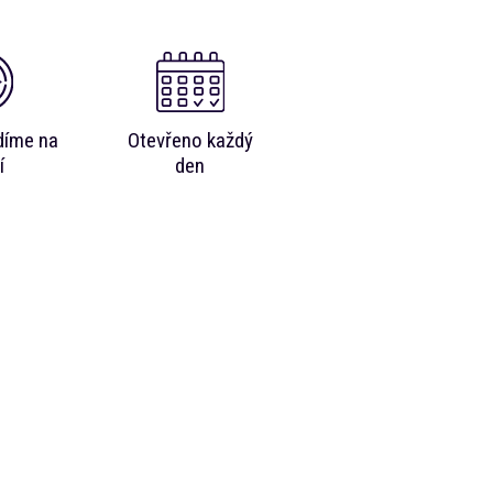
díme na
Otevřeno každý
í
den