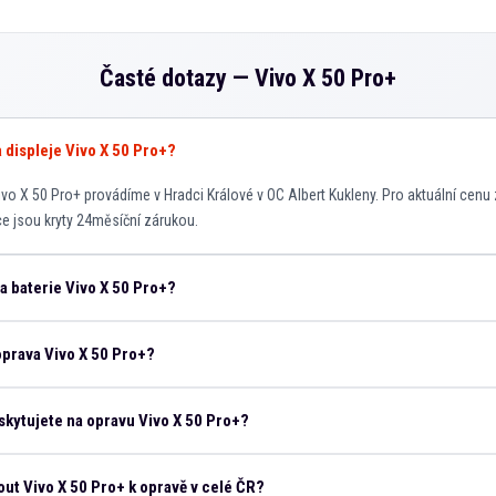
Časté dotazy —
Vivo X 50 Pro+
a displeje Vivo X 50 Pro+?
vo X 50 Pro+ provádíme v Hradci Králové v OC Albert Kukleny. Pro aktuální cenu 
áce jsou kryty 24měsíční zárukou.
na baterie Vivo X 50 Pro+?
oprava Vivo X 50 Pro+?
kytujete na opravu Vivo X 50 Pro+?
ut Vivo X 50 Pro+ k opravě v celé ČR?