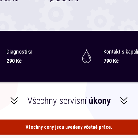
Diagnostika
Kontakt s kapal
290 Kč
790 Kč
Všechny servisní
úkony
Všechny ceny jsou uvedeny včetně práce.