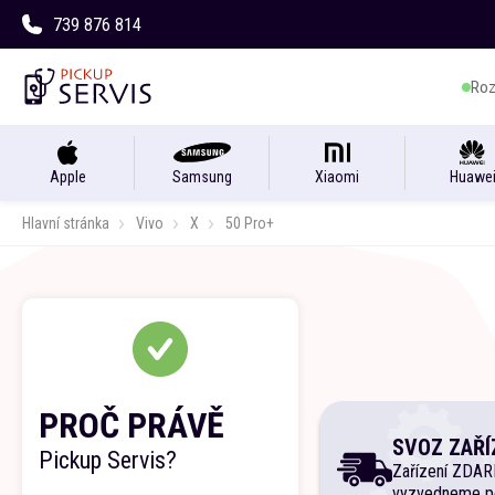
739 876 814
Roz
Apple
Samsung
Xiaomi
Huawe
Hlavní stránka
Vivo
X
50 Pro+
PROČ PRÁVĚ
SVOZ ZAŘÍ
Pickup Servis?
Zařízení ZDA
vyzvedneme p