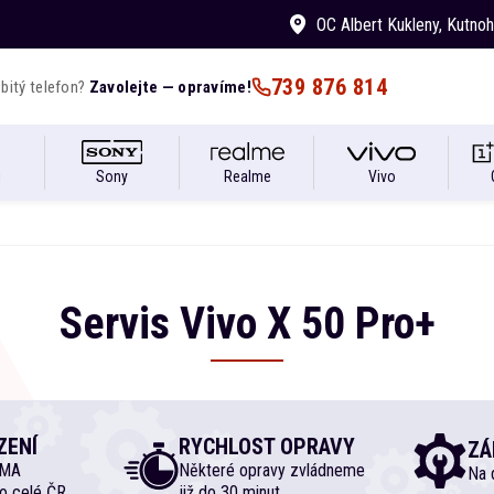
OC Albert Kukleny
, Kutno
739 876 814
bitý telefon?
Zavolejte — opravíme!
i
Sony
Realme
Vivo
Servis
Vivo
X
50 Pro+
ZENÍ
RYCHLOST OPRAVY
ZÁ
RMA
Některé opravy zvládneme
Na d
o celé ČR
již do 30 minut.