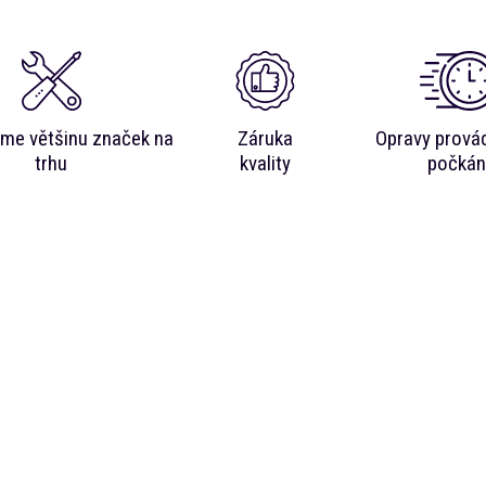
me většinu značek na
Záruka
Opravy prová
trhu
kvality
počkán