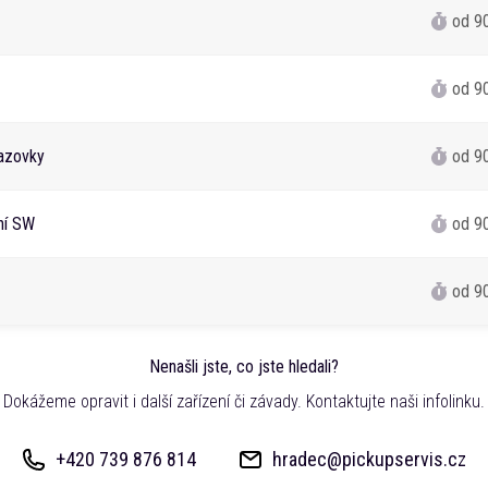
od 9
od 9
azovky
od 9
ání SW
od 9
od 9
Nenašli jste, co jste hledali?
Dokážeme opravit i další zařízení či závady. Kontaktujte naši infolinku.
+420 739 876 814
hradec@pickupservis.cz