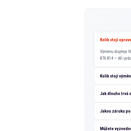
Kolik stojí oprav
Výměnu displeje Vi
876 814 — díl i pr
Kolik stojí výmě
Jak dlouho trvá 
Jakou záruku pos
Můžete vyzvedno