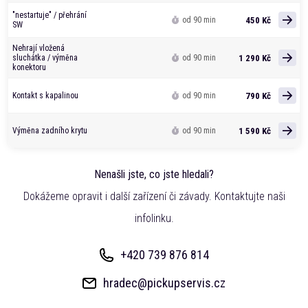
"nestartuje" / přehrání
450 Kč
od 90 min
SW
Nehrají vložená
1 290 Kč
sluchátka / výměna
od 90 min
konektoru
790 Kč
Kontakt s kapalinou
od 90 min
1 590 Kč
Výměna zadního krytu
od 90 min
Nenašli jste, co jste hledali?
Dokážeme opravit i další zařízení či závady. Kontaktujte naši
infolinku.
+420 739 876 814
hradec@pickupservis.cz