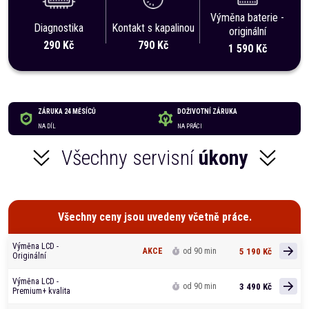
Výměna baterie -
Diagnostika
Kontakt s kapalinou
originální
290 Kč
790 Kč
1 590 Kč
ZÁRUKA 24 MĚSÍCŮ
DOŽIVOTNÍ ZÁRUKA
NA DÍL
NA PRÁCI
Všechny servisní
úkony
Všechny ceny jsou uvedeny včetně práce.
Výměna LCD -
5 190 Kč
AKCE
od 90 min
Originální
Výměna LCD -
3 490 Kč
od 90 min
Premium+ kvalita