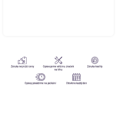
Záruka nejnižší ceny
Opravujeme většinu značek
Záruka kvality
na trhu
Opravy provádíme na počkání
Otevřeno každý den