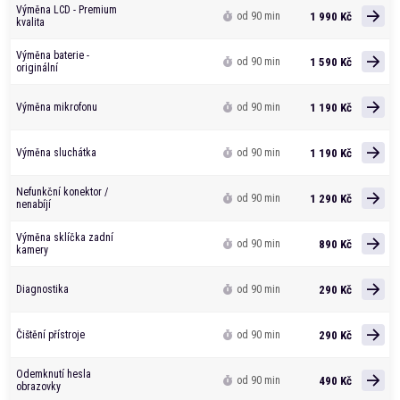
Výměna LCD - Premium
1 990 Kč
od 90 min
kvalita
Výměna baterie -
1 590 Kč
od 90 min
originální
1 190 Kč
Výměna mikrofonu
od 90 min
1 190 Kč
Výměna sluchátka
od 90 min
Nefunkční konektor /
1 290 Kč
od 90 min
nenabíjí
Výměna sklíčka zadní
890 Kč
od 90 min
kamery
290 Kč
Diagnostika
od 90 min
290 Kč
Čištění přístroje
od 90 min
Odemknutí hesla
490 Kč
od 90 min
obrazovky