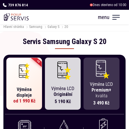
739 876 814
Dnes otevřeno od 10:00
OC Albert Kukleny
menu
Dnes otevřeno od 10:00
Hlavní stránka
Samsung
Galaxy S
20
Servis
Samsung
Galaxy S
20
OD
Výměna LCD
Výměna LCD
Výměna
Premium+
Originální
displeje
kvalita
od
1 990 Kč
5 190 Kč
3 490 Kč