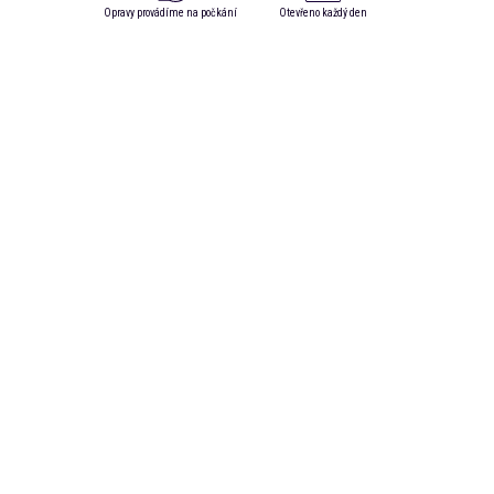
Opravy provádíme na počkání
Otevřeno každý den