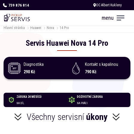
739 876 814
Dnes otevřeno od 10:00
menu
Hlavní stránka
Huawei
Nova
14 Pro
Servis
Huawei
Nova
14 Pro
Diagnostika
Kontakt s kapalinou
290 Kč
790 Kč
ZÁRUKA 24 MĚSÍCŮ
DOŽIVOTNÍ ZÁRUKA
NA DÍL
NA PRÁCI
Všechny servisní
úkony