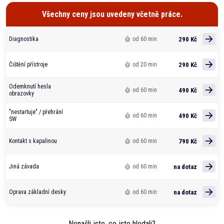
Všechny ceny jsou uvedeny včetně práce.
290 Kč
Diagnostika
od 60 min
290 Kč
Čištění přístroje
od 20 min
Odemknutí hesla
490 Kč
od 60 min
obrazovky
"nestartuje" / přehrání
490 Kč
od 60 min
SW
790 Kč
Kontakt s kapalinou
od 60 min
na dotaz
Jiná závada
od 60 min
na dotaz
Oprava základní desky
od 60 min
Nenašli jste, co jste hledali?