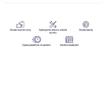
Záruka nejnižší ceny
Opravujeme většinu značek
Záruka kvality
na trhu
Opravy provádíme na počkání
Otevřeno každý den