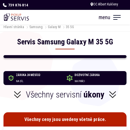
739 876 814
Dnes otevřeno od 10:00
menu
Hlavní stránka
Samsung
Galaxy M
35 5G
Servis
Samsung
Galaxy M
35 5G
ZÁRUKA 24 MĚSÍCŮ
DOŽIVOTNÍ ZÁRUKA
NA DÍL
NA PRÁCI
Všechny servisní
úkony
Všechny ceny jsou uvedeny včetně práce.