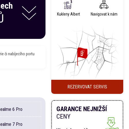
šech
Ů
Kukleny Albert
Navigovat k nám
ie či nabíjecího portu
REZERVOVAT SERVIS
GARANCE NEJNIŽŠÍ
Realme
6 Pro
CENY
Realme
7 Pro