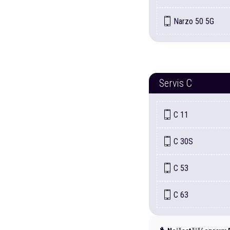
Narzo
50 5G
Servis
C
C
11
C
30S
C
53
C
63