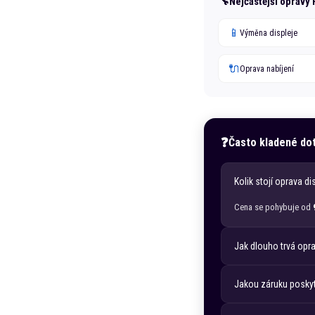
Nejčastější opravy
📱
Výměna displeje
🔌
Oprava nabíjení
Často kladené do
Kolik stojí oprava di
Cena se pohybuje od
Jak dlouho trvá opr
Jakou záruku poskyt