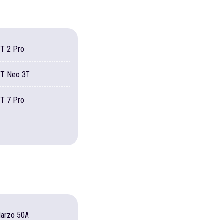
GT
2 Pro
GT
Neo 3T
GT
7 Pro
Narzo
50A