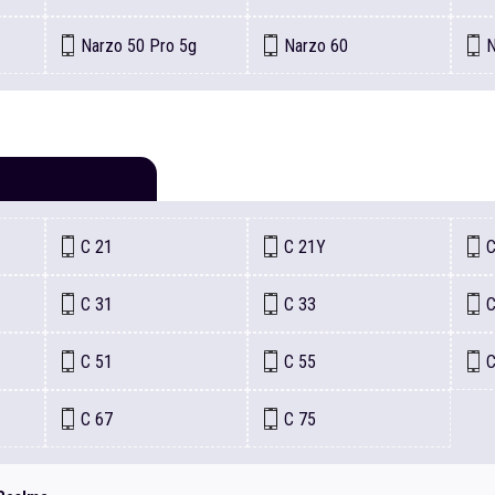
Narzo
50 Pro 5g
Narzo
60
C
21
C
21Y
C
31
C
33
C
51
C
55
C
67
C
75