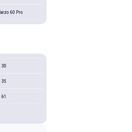
Narzo
60 Pro
C
30
C
35
C
61