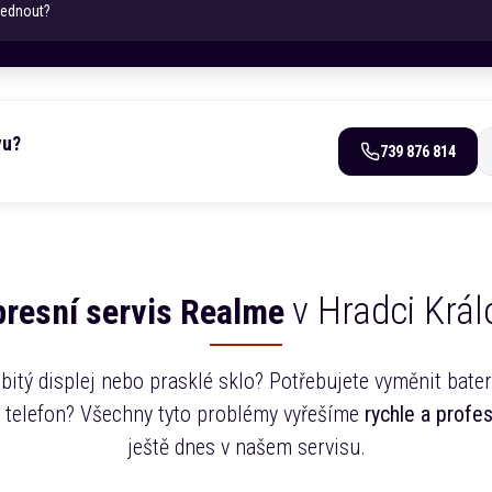
ednout?
vu?
739 876 814
v Hradci Král
presní servis
Realme
bitý displej nebo prasklé sklo? Potřebujete vyměnit bateri
 telefon? Všechny tyto problémy vyřešíme
rychle a profe
ještě dnes v našem servisu.