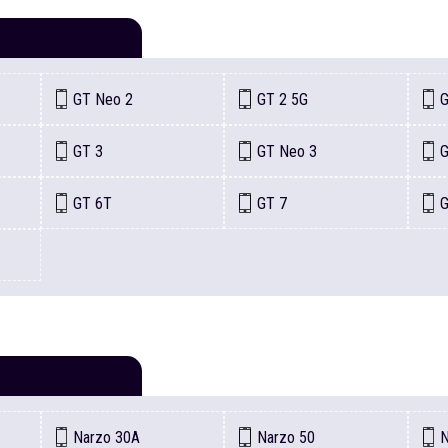
GT
Neo 2
GT
2 5G
GT
3
GT
Neo 3
GT
6T
GT
7
Narzo
30A
Narzo
50