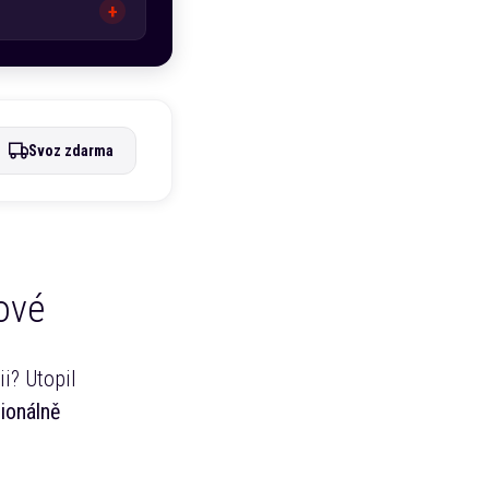
Svoz zdarma
ové
i? Utopil
sionálně