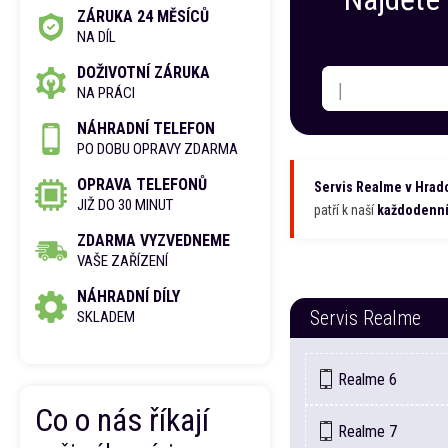
ZÁRUKA 24 MĚSÍCŮ
NA DÍL
DOŽIVOTNÍ ZÁRUKA
|
NA PRÁCI
NÁHRADNÍ TELEFON
PO DOBU OPRAVY ZDARMA
OPRAVA TELEFONŮ
Servis
Realme
v Hradc
JIŽ DO 30 MINUT
patří k naší
každodenní
ZDARMA VYZVEDNEME
VAŠE ZAŘÍZENÍ
NÁHRADNÍ DÍLY
Servis
Realme
SKLADEM
Realme
6
Co o nás říkají
Realme
7