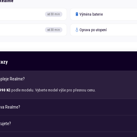
Realme
🔋
Výměna baterie
od 30 min
💧
Oprava po utopení
od 30 min
tazy
spleje
Realme
?
990 Kč
podle modelu. Vyberte model výše pro přesnou cenu.
ava
Realme
?
ujete?