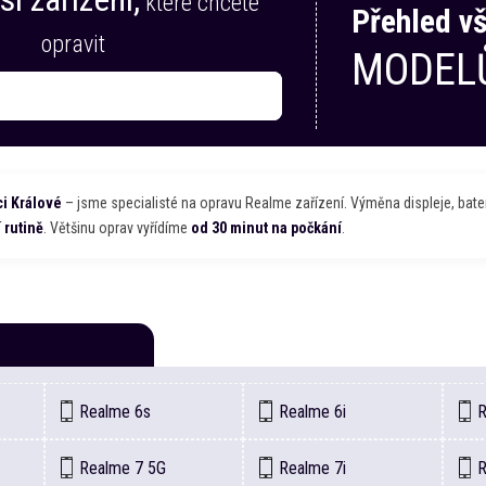
které chcete
Přehled v
opravit
MODEL
i Králové
– jsme specialisté na opravu
Realme
zařízení. Výměna displeje, bater
 rutině
. Většinu oprav vyřídíme
od 30 minut na počkání
.
Realme
6s
Realme
6i
Realme
7 5G
Realme
7i