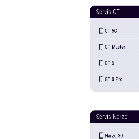
Servis
GT
GT
5G
GT
Master
GT
6
GT
8 Pro
Servis
Narzo
Narzo
30