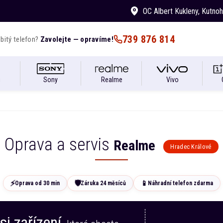
OC Albert Kukleny
, Kutno
739 876 814
bitý telefon?
Zavolejte — opravíme!
i
Sony
Realme
Vivo
Oprava a servis
Realme
Hradec Králové
📱
🛡️
⚡
Oprava od 30 min
Záruka 24 měsíců
Náhradní telefon zdarma
si zařízení,