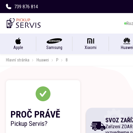
739 876 814
Roz
Apple
Samsung
Xiaomi
Huawe
Hlavní stránka
Huawei
P
8
PROČ PRÁVĚ
SVOZ ZAŘÍ
Pickup Servis?
Zařízení ZDA
vyzvedneme p