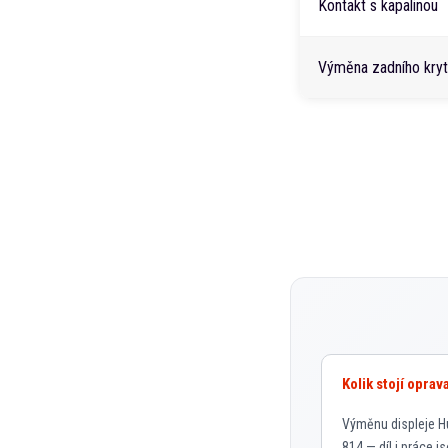
Kontakt s kapalinou
Výměna zadního kry
Kolik stojí oprav
Výměnu displeje Hu
814 — díl i práce j