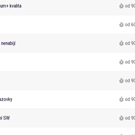
um+ kvalita
od 9
od 6
 nenabíjí
od 9
od 9
od 9
azovky
od 9
ání SW
od 9