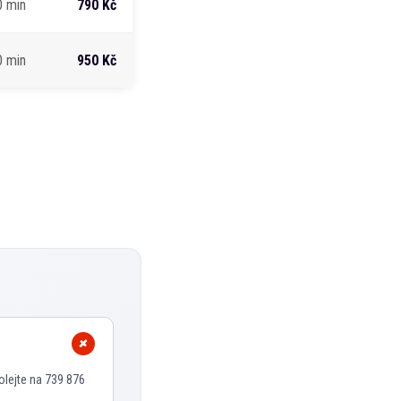
0 min
790 Kč
0 min
950 Kč
olejte na 739 876