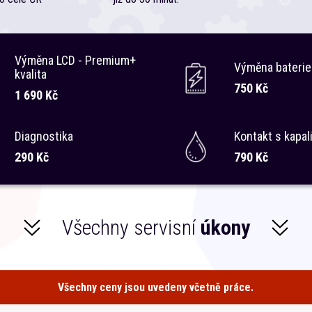
Výměna LCD - Premium+
Výměna baterie
kvalita
750 Kč
1 690 Kč
Diagnostika
Kontakt s kapal
290 Kč
790 Kč
Všechny servisní
úkony
Všechny ceny jsou uvedeny včetně práce.