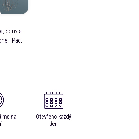
r, Sony a
ne, iPad,
díme na
Otevřeno každý
í
den