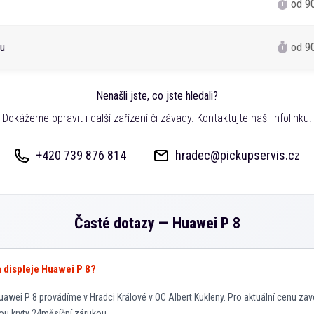
od 9
tu
od 9
Nenašli jste, co jste hledali?
Dokážeme opravit i další zařízení či závady. Kontaktujte naši infolinku.
+420 739 876 814
hradec@pickupservis.cz
Časté dotazy —
Huawei P 8
a displeje Huawei P 8?
awei P 8 provádíme v Hradci Králové v OC Albert Kukleny. Pro aktuální cenu zav
sou kryty 24měsíční zárukou.