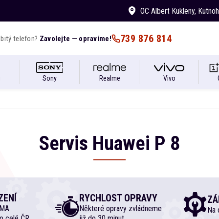
OC Albert Kukleny
, Kutno
739 876 814
bitý telefon?
Zavolejte — opravíme!
i
Sony
Realme
Vivo
Servis
Huawei
P
8
ZENÍ
RYCHLOST OPRAVY
ZÁ
RMA
Některé opravy zvládneme
Na d
o celé ČR
již do 30 minut.