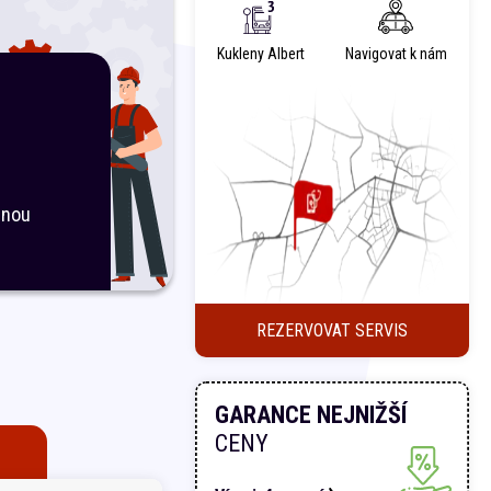
Kukleny Albert
Navigovat k nám
inou
REZERVOVAT SERVIS
GARANCE NEJNIŽŠÍ
CENY