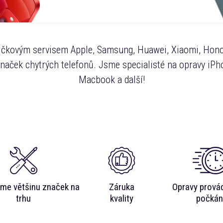
čkovým servisem Apple, Samsung, Huawei, Xiaomi, Hono
značek chytrých telefonů. Jsme specialisté na opravy iPho
Macbook a další!
me většinu značek na
Záruka
Opravy prová
trhu
kvality
počkán