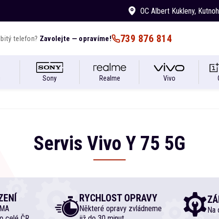
OC Albert Kukleny
, Kutno
739 876 814
bitý telefon?
Zavolejte — opravíme!
i
Sony
Realme
Vivo
Servis
Vivo
Y
75 5G
ZENÍ
RYCHLOST OPRAVY
ZÁ
RMA
Některé opravy zvládneme
Na d
o celé ČR
již do 30 minut.