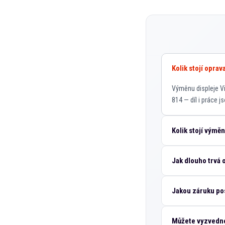
Kolik stojí oprav
Výměnu displeje Vi
814 — díl i práce j
Kolik stojí výmě
Jak dlouho trvá 
Jakou záruku pos
Můžete vyzvednou