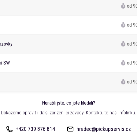
od 9
od 9
azovky
od 9
ání SW
od 9
od 9
Nenašli jste, co jste hledali?
Dokážeme opravit i další zařízení či závady. Kontaktujte naši infolinku.
+420 739 876 814
hradec@pickupservis.cz