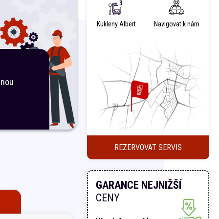
Kukleny Albert
Navigovat k nám
inou
REZERVOVAT SERVIS
GARANCE NEJNIŽŠÍ
CENY