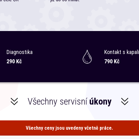
Diagnostika
Kontakt s kapal
290 Kč
790 Kč
Všechny servisní
úkony
Všechny ceny jsou uvedeny včetně práce.