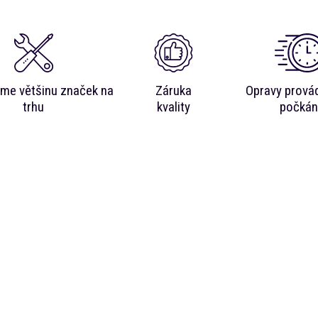
me většinu značek na
Záruka
Opravy prová
trhu
kvality
počkán