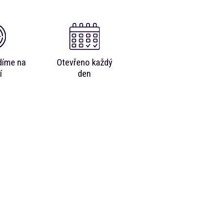
díme na
Otevřeno každý
í
den