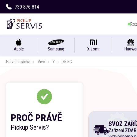
739 876 814
Roz
Apple
Samsung
Xiaomi
Huawe
Hlavní stránka
Vivo
Y
75 5G
PROČ PRÁVĚ
SVOZ ZAŘÍ
Pickup Servis?
Zařízení ZDA
vyzvedneme p