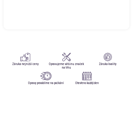
Záruka nejnižší ceny
Opravujeme většinu značek
Záruka kvality
na trhu
Opravy provádíme na počkání
Otevřeno každý den