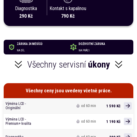
Diagnostika
Kontakt s kapalinou
290 Kč
790 Kč
ZÁRUKA 24 MĚSÍCŮ
DOŽIVOTNÍ ZÁRUKA
NA DÍL
NA PRÁCI
Všechny servisní
úkony
Všechny ceny jsou uvedeny včetně práce.
Výměna LCD -
1 590 Kč
od 60 min
Originální
Výměna LCD -
1 190 Kč
od 60 min
Premium+ kvalita