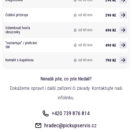
290 Kč
Diagnostika
od 60 min
290 Kč
Čištění přístroje
od 60 min
Odemknutí hesla
490 Kč
od 60 min
obrazovky
"nestartuje" / přehrání
490 Kč
od 60 min
SW
790 Kč
Kontakt s kapalinou
od 60 min
Nenašli jste, co jste hledali?
Dokážeme opravit i další zařízení či závady. Kontaktujte naši
infolinku.
+420 739 876 814
hradec@pickupservis.cz