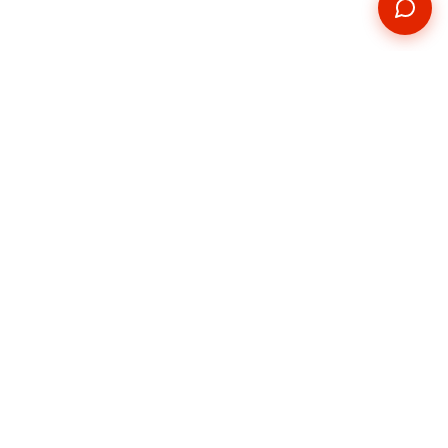
Kontakt
Telefon
+420 739 876 814
E-mail
hradec@pickupservis.cz
Adresa
Kutnohorská 226,
Hradec Králové 500 04