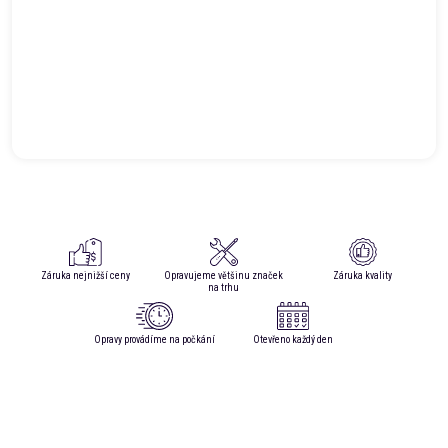
Záruka nejnižší ceny
Opravujeme většinu značek
Záruka kvality
na trhu
Opravy provádíme na počkání
Otevřeno každý den