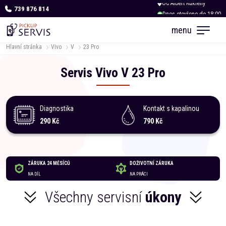
739 876 814
Dnes otevřeno do 18:00
menu
Hlavní stránka
Vivo
V
23 Pro
Servis
Vivo
V
23 Pro
Diagnostika
Kontakt s kapalinou
290 Kč
790 Kč
ZÁRUKA 24 MĚSÍCŮ
DOŽIVOTNÍ ZÁRUKA
NA DÍL
NA PRÁCI
Všechny servisní
úkony