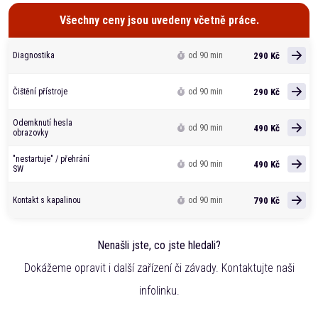
Všechny ceny jsou uvedeny včetně práce.
290 Kč
Diagnostika
od 90 min
290 Kč
Čištění přístroje
od 90 min
Odemknutí hesla
490 Kč
od 90 min
obrazovky
"nestartuje" / přehrání
490 Kč
od 90 min
SW
790 Kč
Kontakt s kapalinou
od 90 min
Nenašli jste, co jste hledali?
Dokážeme opravit i další zařízení či závady. Kontaktujte naši
infolinku.