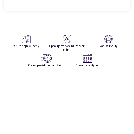
Záruka nejnižší ceny
Opravujeme většinu značek
Záruka kvality
na trhu
Opravy provádíme na počkání
Otevřeno každý den