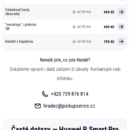
Odemknutí hesla
490 Kč
od 90 min
obrazovky
"nestartuje" / přehrání
490 Kč
od 90 min
SW
790 Kč
Kontakt s kapalinou
od 90 min
Nenašli jste, co jste hledali?
Dokážeme opravit i další zařízení či závady. Kontaktujte naši
infolinku.
+420 739 876 814
hradec@pickupservis.cz
Časté dotazy —
Huawei P Smart Pro