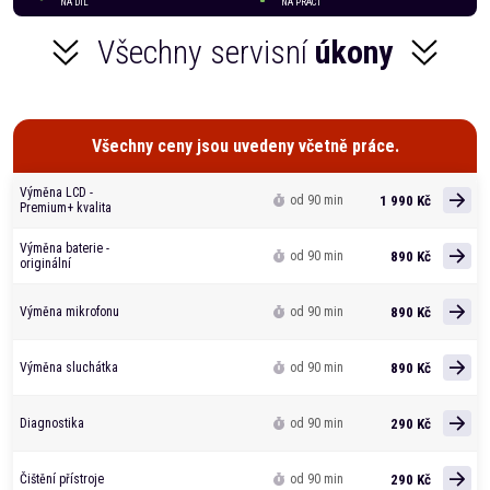
NA DÍL
NA PRÁCI
Všechny servisní
úkony
Všechny ceny jsou uvedeny včetně práce.
Výměna LCD -
1 990 Kč
od 90 min
Premium+ kvalita
Výměna baterie -
890 Kč
od 90 min
originální
890 Kč
Výměna mikrofonu
od 90 min
890 Kč
Výměna sluchátka
od 90 min
290 Kč
Diagnostika
od 90 min
290 Kč
Čištění přístroje
od 90 min