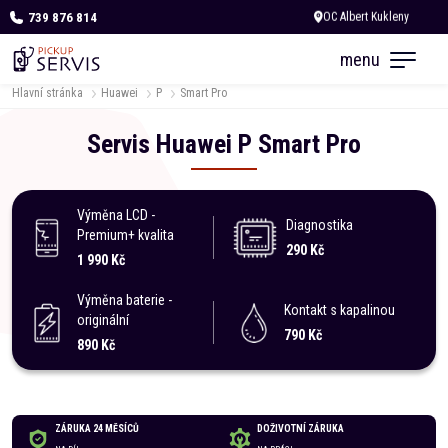
739 876 814
Zítra otevřeno od 10:00
menu
Hlavní stránka
Huawei
P
Smart Pro
Servis
Huawei
P
Smart Pro
Výměna LCD -
Diagnostika
Premium+ kvalita
290 Kč
1 990 Kč
Výměna baterie -
Kontakt s kapalinou
originální
790 Kč
890 Kč
ZÁRUKA 24 MĚSÍCŮ
DOŽIVOTNÍ ZÁRUKA