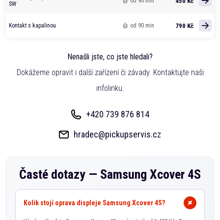
450 Kč
od 90 min
SW
790 Kč
Kontakt s kapalinou
od 90 min
Nenašli jste, co jste hledali?
Dokážeme opravit i další zařízení či závady. Kontaktujte naši
infolinku.
+420 739 876 814
hradec@pickupservis.cz
Časté dotazy —
Samsung Xcover 4S
Kolik stojí oprava displeje Samsung Xcover 4S?