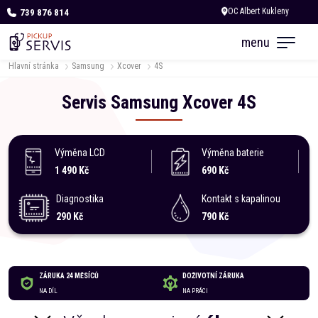
739 876 814
Dnes otevřeno od 10:00
menu
Hlavní stránka
Samsung
Xcover
4S
Servis
Samsung
Xcover
4S
Výměna LCD
Výměna baterie
1 490 Kč
690 Kč
Diagnostika
Kontakt s kapalinou
290 Kč
790 Kč
ZÁRUKA 24 MĚSÍCŮ
DOŽIVOTNÍ ZÁRUKA
NA DÍL
NA PRÁCI