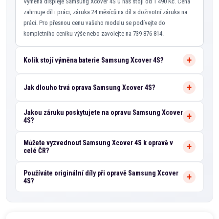
Výměna displeje Samsung Xcover 4S u nás stojí od 1 490 Kč. Cena
zahrnuje díl i práci, záruka 24 měsíců na díl a doživotní záruka na
práci. Pro přesnou cenu vašeho modelu se podívejte do
kompletního ceníku výše nebo zavolejte na 739 876 814.
Kolik stojí výměna baterie Samsung Xcover 4S?
Jak dlouho trvá oprava Samsung Xcover 4S?
Jakou záruku poskytujete na opravu Samsung Xcover
4S?
Můžete vyzvednout Samsung Xcover 4S k opravě v
celé ČR?
Používáte originální díly při opravě Samsung Xcover
4S?