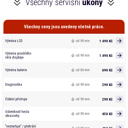
Všechny servisní
úkony
Všechny ceny jsou uvedeny včetně práce.
1 490 Kč
Výměna LCD
od 90 min
Výměna prasklého
1 490 Kč
od 90 min
skla displeje
690 Kč
Výměna baterie
od 60 min
290 Kč
Diagnostika
od 90 min
290 Kč
Čištění přístroje
od 90 min
Odemknutí hesla
450 Kč
od 90 min
obrazovky
"nestartuje" / přehrání