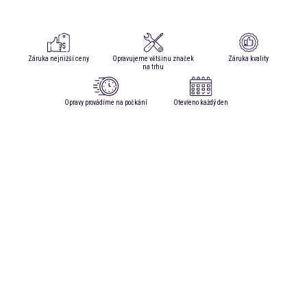
Záruka nejnižší ceny
Opravujeme většinu značek
Záruka kvality
na trhu
Opravy provádíme na počkání
Otevřeno každý den