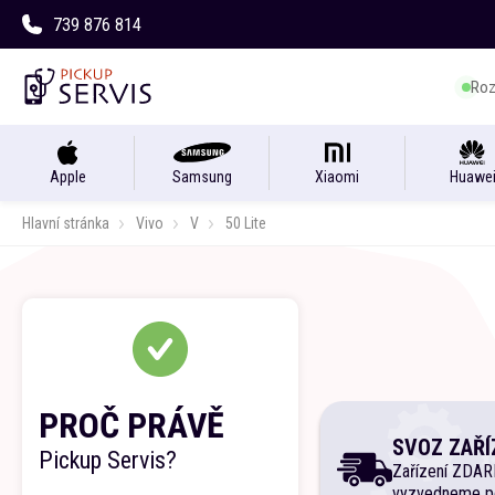
739 876 814
Roz
Apple
Samsung
Xiaomi
Huawe
Hlavní stránka
Vivo
V
50 Lite
PROČ PRÁVĚ
SVOZ ZAŘÍ
Pickup Servis?
Zařízení ZDA
vyzvedneme p