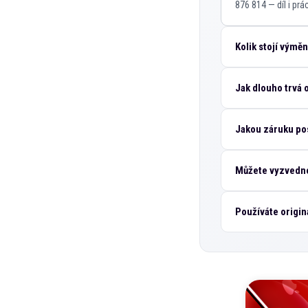
876 814 — díl i pr
Kolik stojí výměn
Jak dlouho trvá 
Jakou záruku pos
Můžete vyzvednou
Používáte originá