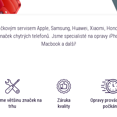
čkovým servisem Apple, Samsung, Huawei, Xiaomi, Hono
značek chytrých telefonů. Jsme specialisté na opravy iPho
Macbook a další!
me většinu značek na
Záruka
Opravy prová
trhu
kvality
počkán