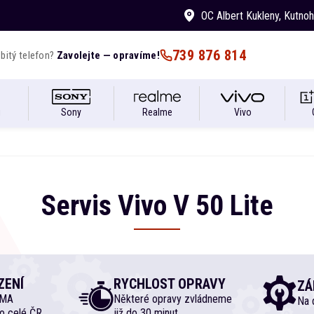
OC Albert Kukleny
, Kutno
739 876 814
bitý telefon?
Zavolejte — opravíme!
i
Sony
Realme
Vivo
Servis
Vivo
V
50 Lite
ZENÍ
RYCHLOST OPRAVY
ZÁ
RMA
Některé opravy zvládneme
Na d
o celé ČR
již do 30 minut.