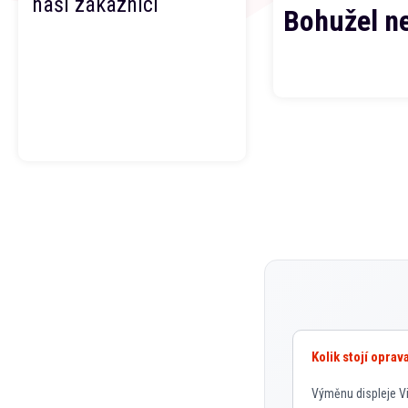
naši zákazníci
Bohužel n
Kolik stojí oprav
Výměnu displeje Vi