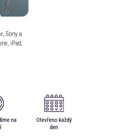
r, Sony a
ne, iPad,
díme na
Otevřeno každý
í
den