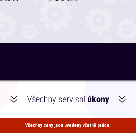
Všechny servisní
úkony
Všechny ceny jsou uvedeny včetně práce.