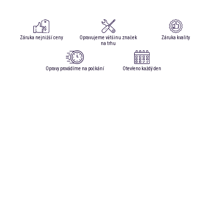
Záruka nejnižší ceny
Opravujeme většinu značek
Záruka kvality
na trhu
Opravy provádíme na počkání
Otevřeno každý den