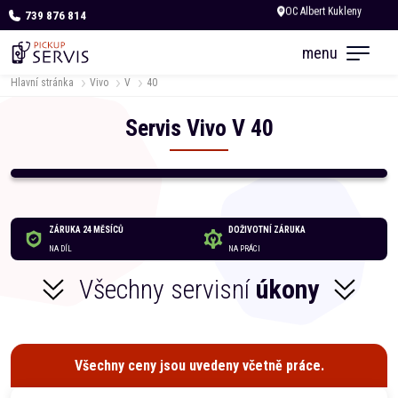
739 876 814
Dnes otevřeno do 18:00
menu
Hlavní stránka
Vivo
V
40
Servis
Vivo
V
40
ZÁRUKA 24 MĚSÍCŮ
DOŽIVOTNÍ ZÁRUKA
NA DÍL
NA PRÁCI
Všechny servisní
úkony
Všechny ceny jsou uvedeny včetně práce.