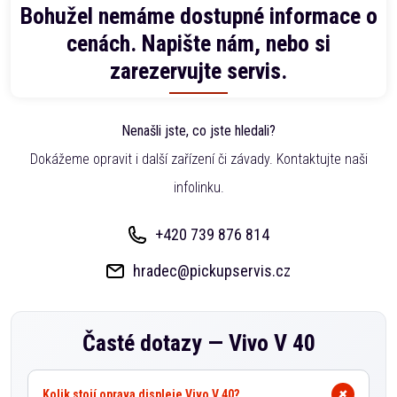
Bohužel nemáme dostupné informace o
cenách. Napište nám, nebo si
zarezervujte servis.
Nenašli jste, co jste hledali?
Dokážeme opravit i další zařízení či závady. Kontaktujte naši
infolinku.
+420 739 876 814
hradec@pickupservis.cz
Časté dotazy —
Vivo V 40
Kolik stojí oprava displeje Vivo V 40?