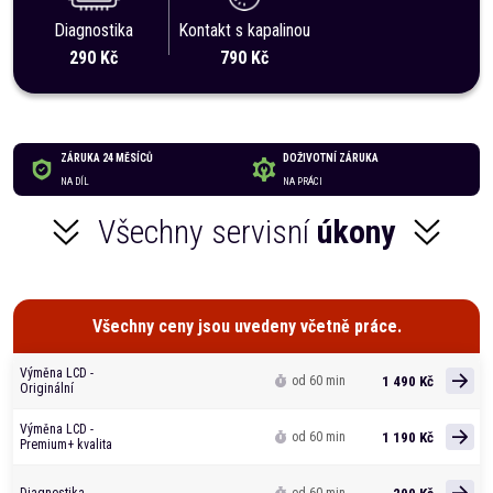
Diagnostika
Kontakt s kapalinou
290 Kč
790 Kč
ZÁRUKA 24 MĚSÍCŮ
DOŽIVOTNÍ ZÁRUKA
NA DÍL
NA PRÁCI
Všechny servisní
úkony
Všechny ceny jsou uvedeny včetně práce.
Výměna LCD -
1 490 Kč
od 60 min
Originální
Výměna LCD -
1 190 Kč
od 60 min
Premium+ kvalita