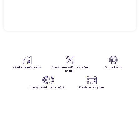
Záruka nejnižší ceny
Opravujeme většinu značek
Záruka kvality
na trhu
Opravy provádíme na počkání
Otevřeno každý den