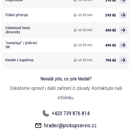
290 Kč
Diagnostika
od 60 min
290 Kč
Čištění přístroje
od 60 min
Odemknutí hesla
490 Kč
od 60 min
obrazovky
"nestartuje" / přehrání
490 Kč
od 60 min
SW
790 Kč
Kontakt s kapalinou
od 60 min
Nenašli jste, co jste hledali?
Dokážeme opravit i další zařízení či závady. Kontaktujte naši
infolinku.
+420 739 876 814
hradec@pickupservis.cz