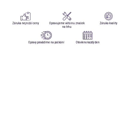
Záruka nejnižší ceny
Opravujeme většinu značek
Záruka kvality
na trhu
Opravy provádíme na počkání
Otevřeno každý den