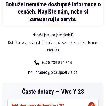
Bohužel nemáme dostupné informace o
cenách. Napište nám, nebo si
zarezervujte servis.
Nenašli jste, co jste hledali?
Dokážeme opravit i další zařízení či závady. Kontaktujte naši
infolinku.
+420 739 876 814
hradec@pickupservis.cz
Časté dotazy —
Vivo Y 28
Kolik stojí oprava displeje Vivo Y 28?