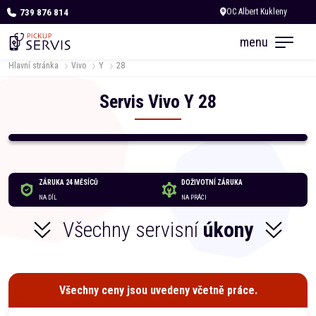
739 876 814
Dnes otevřeno do 18:00
menu
Hlavní stránka
Vivo
Y
28
Servis
Vivo
Y
28
ZÁRUKA 24 MĚSÍCŮ
DOŽIVOTNÍ ZÁRUKA
NA DÍL
NA PRÁCI
Všechny servisní
úkony
Všechny ceny jsou uvedeny včetně práce.