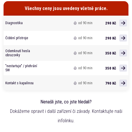
Všechny ceny jsou uvedeny včetně práce.
290 Kč
Diagnostika
od 90 min
290 Kč
Čištění přístroje
od 90 min
Odemknutí hesla
350 Kč
od 90 min
obrazovky
"nestartuje" / přehrání
350 Kč
od 90 min
SW
790 Kč
Kontakt s kapalinou
od 90 min
Nenašli jste, co jste hledali?
Dokážeme opravit i další zařízení či závady. Kontaktujte naši
infolinku.