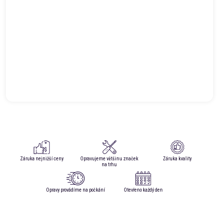
Záruka nejnižší ceny
Opravujeme většinu značek
Záruka kvality
na trhu
Opravy provádíme na počkání
Otevřeno každý den