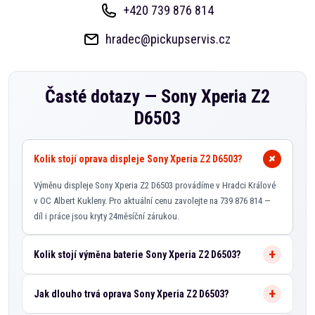
+420 739 876 814
hradec@pickupservis.cz
Časté dotazy —
Sony Xperia Z2
D6503
Kolik stojí oprava displeje Sony Xperia Z2 D6503?
Výměnu displeje Sony Xperia Z2 D6503 provádíme v Hradci Králové
v OC Albert Kukleny. Pro aktuální cenu zavolejte na 739 876 814 —
díl i práce jsou kryty 24měsíční zárukou.
Kolik stojí výměna baterie Sony Xperia Z2 D6503?
Jak dlouho trvá oprava Sony Xperia Z2 D6503?