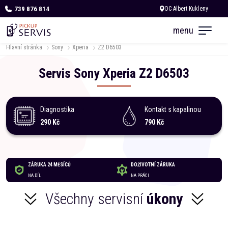
739 876 814
Zítra otevřeno od 09:00
menu
Hlavní stránka
Sony
Xperia
Z2 D6503
Servis
Sony
Xperia
Z2 D6503
Diagnostika
Kontakt s kapalinou
290 Kč
790 Kč
ZÁRUKA 24 MĚSÍCŮ
DOŽIVOTNÍ ZÁRUKA
NA DÍL
NA PRÁCI
Všechny servisní
úkony