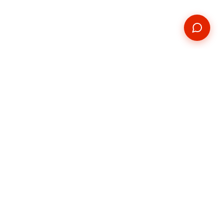
Kontakt
Telefon
+420 739 876 814
E-mail
hradec@pickupservis.cz
Adresa