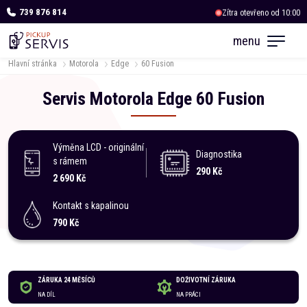
739 876 814
Zítra otevřeno od 10:00
OC Albert Kukleny
menu
Zítra otevřeno od 10:00
Hlavní stránka
Motorola
Edge
60 Fusion
Servis
Motorola
Edge
60 Fusion
Výměna LCD - originální
Diagnostika
s rámem
290 Kč
2 690 Kč
Kontakt s kapalinou
790 Kč
ZÁRUKA 24 MĚSÍCŮ
DOŽIVOTNÍ ZÁRUKA
NA DÍL
NA PRÁCI