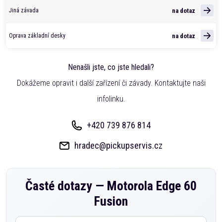
na dotaz
Jiná závada
na dotaz
Oprava základní desky
Nenašli jste, co jste hledali?
Dokážeme opravit i další zařízení či závady. Kontaktujte naši
infolinku.
+420 739 876 814
hradec@pickupservis.cz
Časté dotazy —
Motorola Edge 60
Fusion