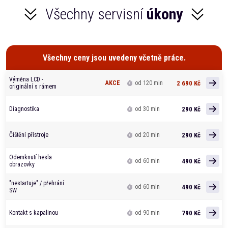
Všechny servisní
úkony
Všechny ceny jsou uvedeny včetně práce.
Výměna LCD -
2 690 Kč
AKCE
od 120 min
originální s rámem
290 Kč
Diagnostika
od 30 min
290 Kč
Čištění přístroje
od 20 min
Odemknutí hesla
490 Kč
od 60 min
obrazovky
"nestartuje" / přehrání
490 Kč
od 60 min
SW
790 Kč
Kontakt s kapalinou
od 90 min