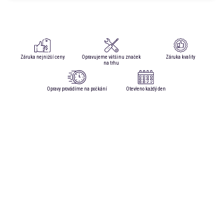
Záruka nejnižší ceny
Opravujeme většinu značek
Záruka kvality
na trhu
Opravy provádíme na počkání
Otevřeno každý den