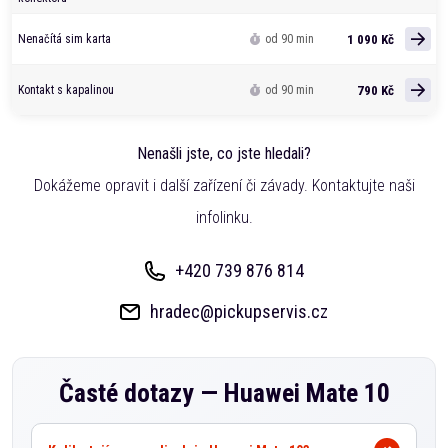
1 090 Kč
Nenačítá sim karta
od 90 min
790 Kč
Kontakt s kapalinou
od 90 min
Nenašli jste, co jste hledali?
Dokážeme opravit i další zařízení či závady. Kontaktujte naši
infolinku.
+420 739 876 814
hradec@pickupservis.cz
Časté dotazy —
Huawei Mate 10