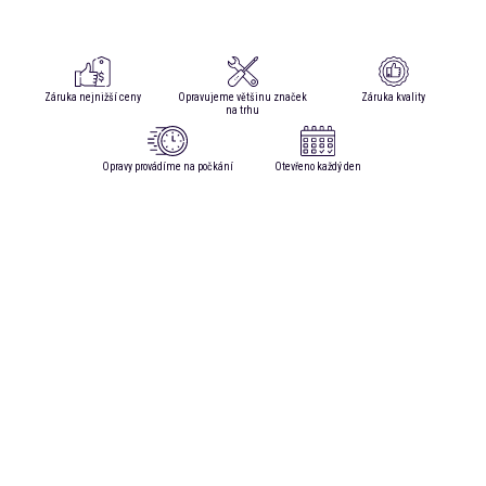
Záruka nejnižší ceny
Opravujeme většinu značek
Záruka kvality
na trhu
Opravy provádíme na počkání
Otevřeno každý den