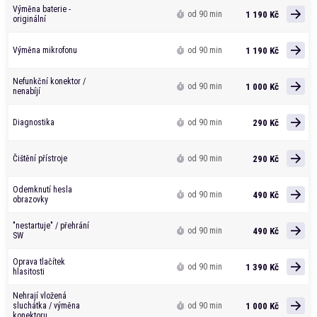
Výměna baterie -
1 190 Kč
od 90 min
originální
1 190 Kč
Výměna mikrofonu
od 90 min
Nefunkční konektor /
1 000 Kč
od 90 min
nenabíjí
290 Kč
Diagnostika
od 90 min
290 Kč
Čištění přístroje
od 90 min
Odemknutí hesla
490 Kč
od 90 min
obrazovky
"nestartuje" / přehrání
490 Kč
od 90 min
SW
Oprava tlačítek
1 390 Kč
od 90 min
hlasitosti
Nehrají vložená
1 000 Kč
sluchátka / výměna
od 90 min
konektoru