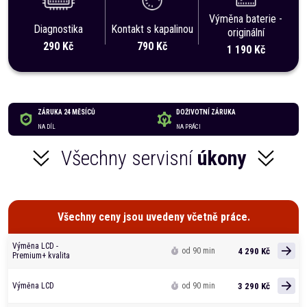
Výměna baterie -
Diagnostika
Kontakt s kapalinou
originální
290 Kč
790 Kč
1 190 Kč
ZÁRUKA 24 MĚSÍCŮ
DOŽIVOTNÍ ZÁRUKA
NA DÍL
NA PRÁCI
Všechny servisní
úkony
Všechny ceny jsou uvedeny včetně práce.
Výměna LCD -
4 290 Kč
od 90 min
Premium+ kvalita
3 290 Kč
Výměna LCD
od 90 min